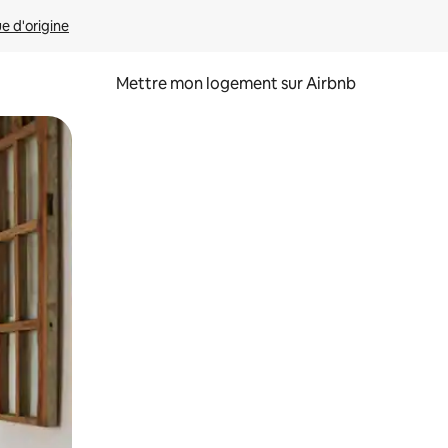
ue d'origine
Mettre mon logement sur Airbnb
sant glisser.