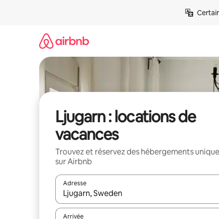
Aller
Certai
directement
au
contenu
Ljugarn : locations de
vacances
Trouvez et réservez des hébergements uniqu
sur Airbnb
Adresse
Lorsque les résultats s'affichent, utilisez les flèc
Arrivée