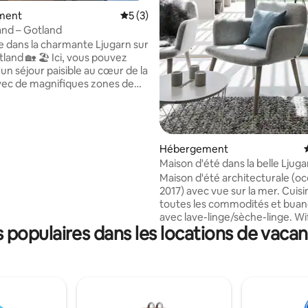
ment
Évaluation moyenne sur la base de 3 co
5 (3)
and – Gotland
 dans la charmante Ljugarn sur
 🏖️ Ici, vous pouvez
'un séjour paisible au cœur de la
vec de magnifiques zones de
 à proximité, à environ
es de la plupart des vastes
 du centre-ville avec ses
ur la base de 6 commentaires : 4,83 sur 5
s, ses cafés et son épicerie. À
pas seulement se trouvent le
Hébergement
e golf de Ljugarn, un terrain
Maison d'été dans la belle Ljuga
t une salle de sport en plein air.
Maison d'été architecturale (o
offre de beaux sentiers pour la
2017) avec vue sur la mer. Cuisine avec
 le vélo. Proximité de la zone
toutes les commodités et buan
mation rocheuse de Folhammar,
avec lave-linge/sèche-linge. Wifi
 également plusieurs espaces
populaires dans les locations de vacan
Cuisine extérieure avec barbec
une
de télévision avec une grande t
on parfaite entre nature,
Une salle de bain avec douche/
et détente 🌿
et une avec seulement des toil
Maison d'Attefall avec chambre 
double et lits superposés pour 