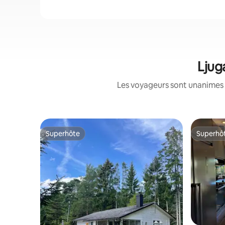
Ljug
Les voyageurs sont unanimes 
Superhôte
Superhô
Superhôte
Superhô