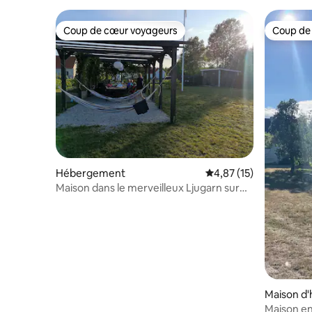
Coup de cœur voyageurs
Coup de
Coup de cœur voyageurs
Coup de
Hébergement
Évaluation moyenne su
4,87 (15)
Maison dans le merveilleux Ljugarn sur
l'île de Gotland
Maison d'
Maison en 