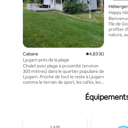
Héberge
Happy Isl
Bienvenue
l'île de Gotland 🏡
profiter d
nature, a
randonnée
3 kilomètr
plages, et
Cabane
Évaluation moyenne s
4,83 (6)
restaurant
Ljugarn près de la plage
quelques 
Chalet avec plage à proximité (environ
parcours d
300 mètres) dans le quartier populaire de
de padel e
Ljugarn. Proche de tout le reste à Ljugarn
La région 
comme le terrain de sport, les cafés, les
marche et
restaurants, les magasins, etc. Situé sur
de la for
une route calme avec peu de circulation,
où il y a
Équipements 
grand jardin et bonne terrasse et un
barbecue. Ici, vous bénéficiez d'
conservatoire. Entièrement moderne,
combinais
quatre lits dans deux chambres à
activités 
l'intérieur du chalet et deux bons lits dans
le hangar de jardin sur la propriété.
Cuisine et salon ouvert. Salle de bain