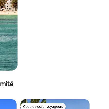
imité
Coup de cœur voyageurs
Coup de cœur voyageurs