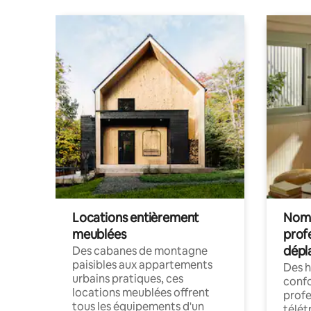
Locations entièrement
Noma
meublées
prof
dépl
Des cabanes de montagne
paisibles aux appartements
Des 
urbains pratiques, ces
confo
locations meublées offrent
profe
tous les équipements d'un
télét