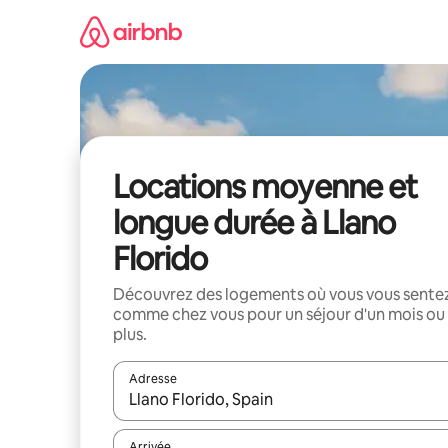
Aller
directement
au
contenu
Locations moyenne et
longue durée à Llano
Florido
Découvrez des logements où vous vous sente
comme chez vous pour un séjour d'un mois ou
plus.
Adresse
Lorsque les résultats s'affichent, utilisez les flèc
Arrivée