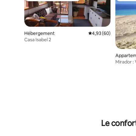
Hébergement
Évaluation moyenne sur
4,93 (60)
Casa Isabel 2
Apparte
Mirador 
- WIFI
Le confor