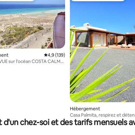
 la base de 60 commentaires : 4,93 sur 5
ment
Évaluation moyenne sur la base de 139 comm
4,9 (139)
: VUE sur l'océan COSTA CALMA
Hébergement
Casa Palmita, respirez et déte
t d'un chez-soi et des tarifs mensuels 