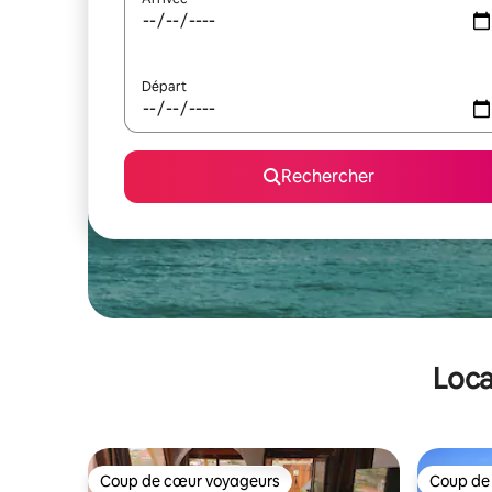
Départ
Rechercher
Loca
Coup de cœur voyageurs
Coup de
Coup de cœur voyageurs
Coup de