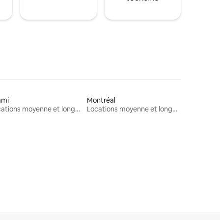
ami
Montréal
Locations moyenne et longue durée
Locations moyenne et longue durée