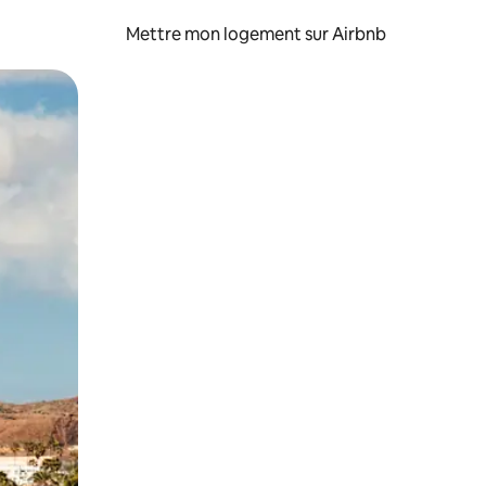
Mettre mon logement sur Airbnb
sant glisser.