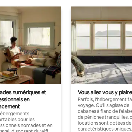
des numériques et
Vous allez vous y plaire
essionnels en
Parfois, l'hébergement fai
voyage. Qu'il s'agisse de
acement
cabanes à flanc de falais
hébergements
de péniches tranquilles, 
rtables pour les
locations sont dotées de
ssionnels nomades et en
caractéristiques uniques
ravail disposant du wifi