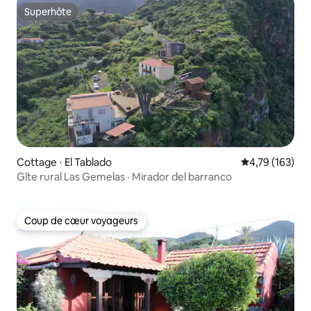
Superhôte
Superhôte
Cottage ⋅ El Tablado
Évaluation moy
4,79 (163)
Gîte rural Las Gemelas · Mirador del barranco
Coup de cœur voyageurs
Coup de cœur voyageurs