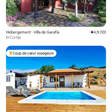
Hébergement ⋅ Villa de Garafía
Évaluation m
4,9 (10)
El Cortijo
Coup de cœur voyageurs
Coups de cœur voyageurs les plus appréciés