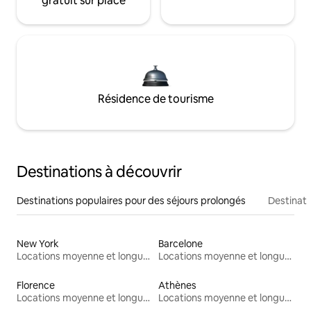
gratuit sur place
Résidence de tourisme
Destinations à découvrir
Destinations populaires pour des séjours prolongés
Destinati
New York
Barcelone
Locations moyenne et longue durée
Locations moyenne et longue durée
Florence
Athènes
Locations moyenne et longue durée
Locations moyenne et longue durée