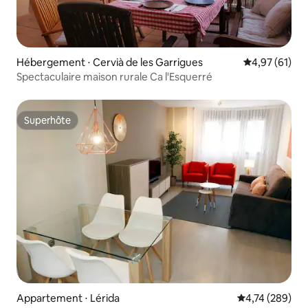
Hébergement ⋅ Cervià de les Garrigues
Évaluation mo
4,97 (61)
Spectaculaire maison rurale Ca l'Esquerré
Superhôte
Superhôte
Appartement ⋅ Lérida
Évaluation moy
4,74 (289)