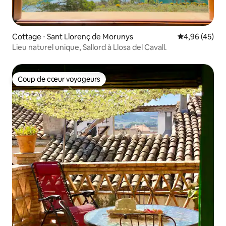
Cottage ⋅ Sant Llorenç de Morunys
Évaluation mo
4,96 (45)
Lieu naturel unique, Sallord à Llosa del Cavall.
Coup de cœur voyageurs
Coup de cœur voyageurs