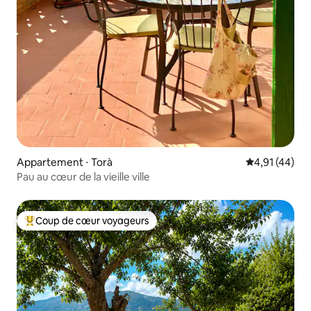
Appartement ⋅ Torà
Évaluation mo
4,91 (44)
Pau au cœur de la vieille ville
Coup de cœur voyageurs
Coups de cœur voyageurs les plus appréciés