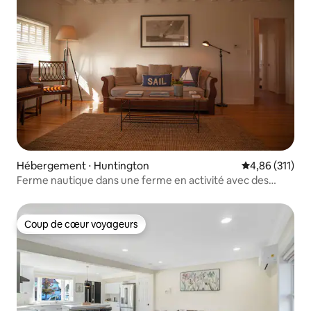
Hébergement ⋅ Huntington
Évaluation moy
4,86 (311)
Ferme nautique dans une ferme en activité avec des
animaux
Coup de cœur voyageurs
Coup de cœur voyageurs