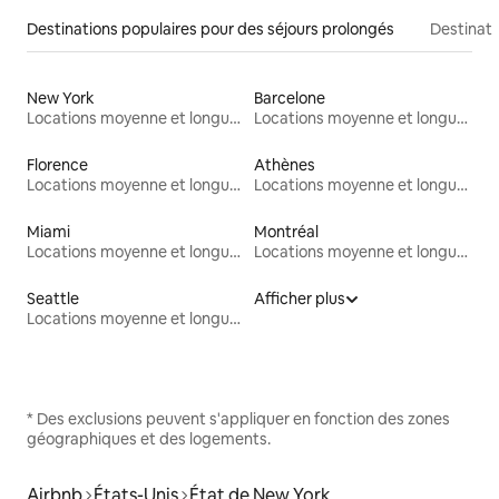
Destinations populaires pour des séjours prolongés
Destinati
New York
Barcelone
Locations moyenne et longue durée
Locations moyenne et longue durée
Florence
Athènes
Locations moyenne et longue durée
Locations moyenne et longue durée
Miami
Montréal
Locations moyenne et longue durée
Locations moyenne et longue durée
Seattle
Afficher plus
Locations moyenne et longue durée
* Des exclusions peuvent s'appliquer en fonction des zones
géographiques et des logements.
Airbnb
États-Unis
État de New York