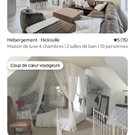
Hébergement ⋅ Hicksville
Évaluation
5 (15)
Maison de luxe 4 chambres | 2 salles de bain | 10 personnes
Coup de cœur voyageurs
Coup de cœur voyageurs