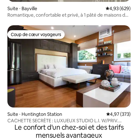
Suite ⋅ Bayville
Évaluation moy
4,93 (629)
Romantique, confortable et privé, à 1 pâté de maisons de
la plage
Coup de cœur voyageurs
Coup de cœur voyageurs
Suite ⋅ Huntington Station
Évaluation moy
4,97 (373)
CACHETTE SECRÈTE : LUXUEUX STUDIO L.I. W/PRIV.
Le confort d'un chez-soi et des tarifs
ENTRN
mensuels avantageux