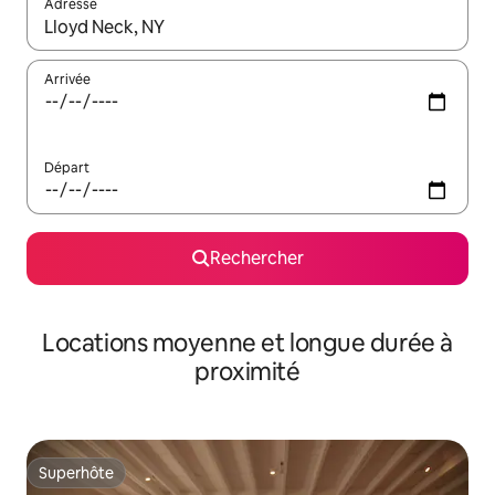
Adresse
Lorsque les résultats s'affichent, utilisez les flèches vers le hau
Arrivée
Départ
Rechercher
Locations moyenne et longue durée à
proximité
Superhôte
Superhôte