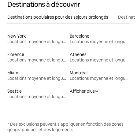
Destinations à découvrir
Destinations populaires pour des séjours prolongés
Destinati
New York
Barcelone
Locations moyenne et longue durée
Locations moyenne et longue durée
Florence
Athènes
Locations moyenne et longue durée
Locations moyenne et longue durée
Miami
Montréal
Locations moyenne et longue durée
Locations moyenne et longue durée
Seattle
Afficher plus
Locations moyenne et longue durée
* Des exclusions peuvent s'appliquer en fonction des zones
géographiques et des logements.