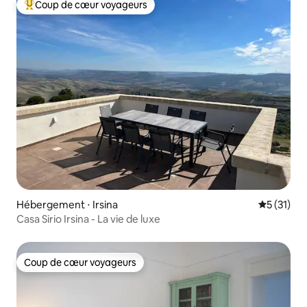
Coup de cœur voyageurs
Coups de cœur voyageurs les plus appréciés
Hébergement ⋅ Irsina
Évaluation
5 (31)
Casa Sirio Irsina - La vie de luxe
Coup de cœur voyageurs
Coup de cœur voyageurs