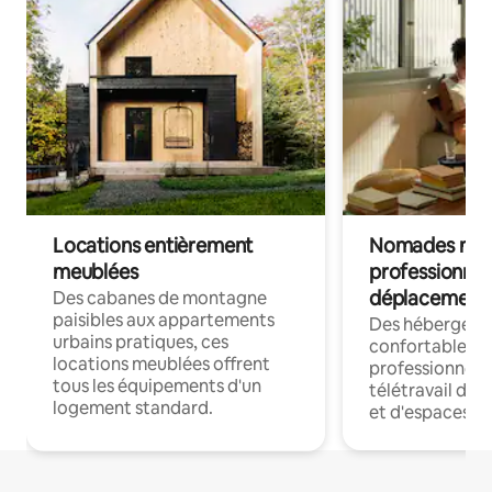
Locations entièrement
Nomades num
meublées
professionnel
déplacement
Des cabanes de montagne
paisibles aux appartements
Des hébergem
urbains pratiques, ces
confortables p
locations meublées offrent
professionnels
tous les équipements d'un
télétravail dis
logement standard.
et d'espaces de