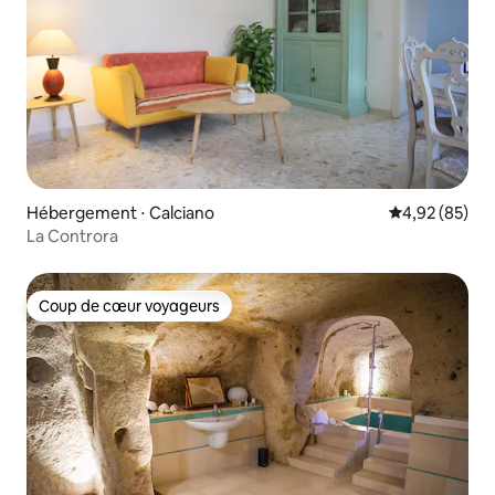
Hébergement ⋅ Calciano
Évaluation mo
4,92 (85)
La Controra
Coup de cœur voyageurs
Coup de cœur voyageurs