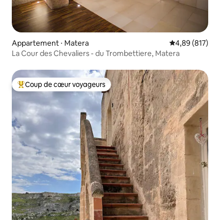
Appartement ⋅ Matera
Évaluation moy
4,89 (817)
La Cour des Chevaliers - du Trombettiere, Matera
Coup de cœur voyageurs
Coups de cœur voyageurs les plus appréciés