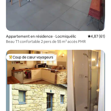
Appartement en résidence ⋅ Locmiquélic
Évaluation mo
4,87 (61)
Beau T1 confortable 2 pers de 55 m² accès PMR
Coup de cœur voyageurs
Coups de cœur voyageurs les plus appréciés