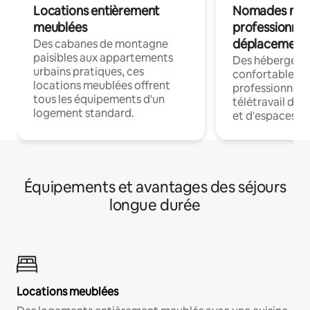
Locations entièrement
Nomades num
meublées
professionnel
déplacement
Des cabanes de montagne
paisibles aux appartements
Des hébergem
urbains pratiques, ces
confortables p
locations meublées offrent
professionnels
tous les équipements d'un
télétravail dis
logement standard.
et d'espaces de
Équipements et avantages des séjours
longue durée
Locations meublées