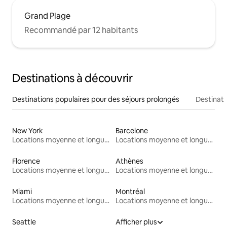
Grand Plage
Recommandé par 12 habitants
Destinations à découvrir
Destinations populaires pour des séjours prolongés
Destinati
New York
Barcelone
Locations moyenne et longue durée
Locations moyenne et longue durée
Florence
Athènes
Locations moyenne et longue durée
Locations moyenne et longue durée
Miami
Montréal
Locations moyenne et longue durée
Locations moyenne et longue durée
Seattle
Afficher plus