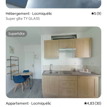
Hébergement ⋅ Locmiquélic
Évaluatio
5 (9)
Super gîte TY GLASS
Superhôte
Superhôte
Appartement ⋅ Locmiquélic
Évaluation mo
4,83 (30)