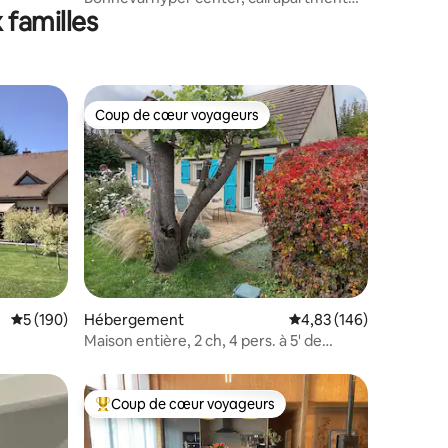
 familles
and duplex
Coup de cœur voyageurs
lus appréciés
Coup de cœur voyageurs
taires : 4,88 sur 5
Évaluation moyenne sur la base de 190 commentaires : 5 sur 5
5 (190)
Hébergement
Évaluation moyenne sur
4,83 (146)
Maison entière, 2 ch, 4 pers. à 5' de
Chartres
Coup de cœur voyageurs
lus appréciés
Coups de cœur voyageurs les plus appréciés