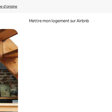
ue d'origine
Mettre mon logement sur Airbnb
sant glisser.