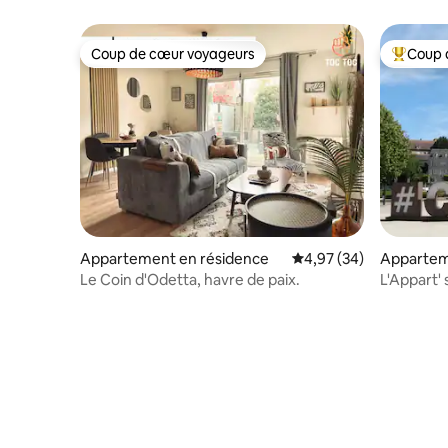
Coup de cœur voyageurs
Coup 
Coup de cœur voyageurs
Coups de
Appartement en résidence
Évaluation moyenne sur
4,97 (34)
Appartem
Le Coin d'Odetta, havre de paix.
L'Appart' 
privé WI-