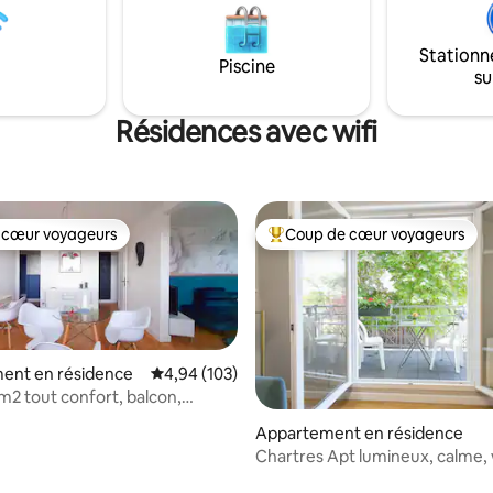
nous aurons le plaisir de vous
Arrivée possible à partir de 16h
un petit-déjeuner fait maison
maxi à 11h. (options possibles arrivée
Stationn
s produits locaux (12,5€/pers).
anticipée 14h, départ tardif 13h)
Piscine
su
:)
Résidences avec wifi
 cœur voyageurs
Coup de cœur voyageurs
 cœur voyageurs
Coups de cœur voyageurs les p
ent en résidence
Évaluation moyenne sur la base de 103 commen
4,94 (103)
m2 tout confort, balcon,
r la base de 82 commentaires : 4,71 sur 5
atuit
Appartement en résidence
Chartres Apt lumineux, calme, w
sécurisé