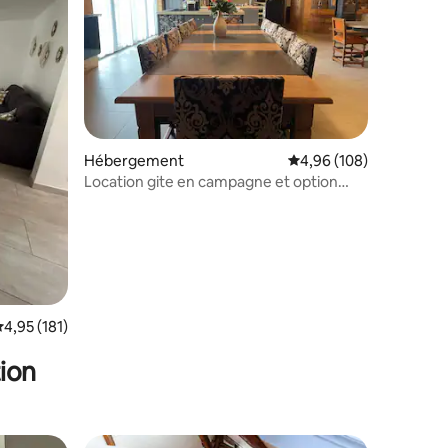
taires : 4,96 sur 5
Hébergement
Évaluation moyenne sur
4,96 (108)
Location gite en campagne et option
étape équestre
valuation moyenne sur la base de 181 commentaires : 4,95 sur 5
4,95 (181)
ion