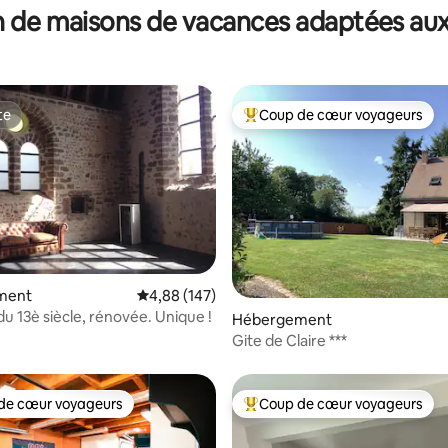
 de maisons de vacances adaptées aux
te
Coup de cœur voyageurs
te
Coups de cœur voyageurs les p
ment
Évaluation moyenne sur la base de 147 commen
4,88 (147)
du 13è siècle, rénovée. Unique !
r la base de 198 commentaires : 4,9 sur 5
Hébergement
Gite de Claire ***
de cœur voyageurs
Coup de cœur voyageurs
 cœur voyageurs les plus appréciés
Coups de cœur voyageurs les p