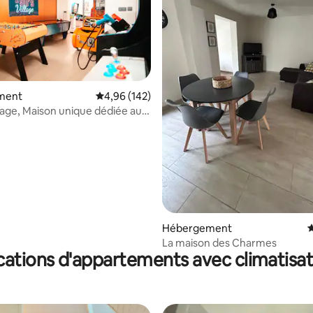
ment
Évaluation moyenne sur la base de 142 commen
4,96 (142)
llage, Maison unique dédiée aux
la base de 120 commentaires : 4,98 sur 5
0
Hébergement
É
La maison des Charmes
cations d'appartements avec climatisat