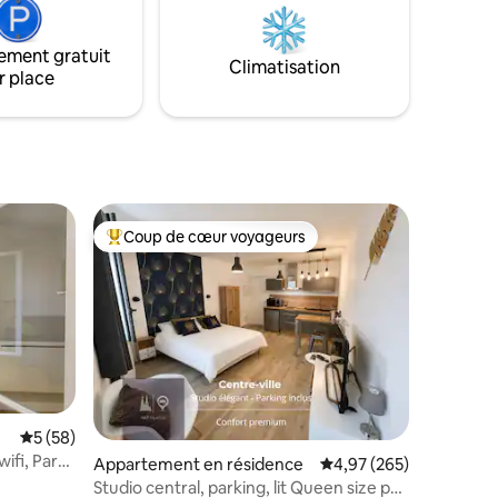
 Départ
mieux pour se détendre au coin du feu,
dans une maison très confortable à
ement gratuit
.
l’esprit chalet en bois.
Climatisation
r place
Coup de cœur voyageurs
lus appréciés
Coups de cœur voyageurs les plus appréciés
taires : 4,94 sur 5
Évaluation moyenne sur la base de 58 commentaires : 5 sur 5
5 (58)
ifi, Park
Appartement en résidence
Évaluation moyenne sur
4,97 (265)
Studio central, parking, lit Queen size par