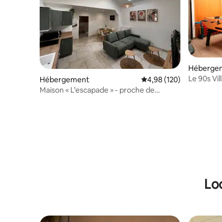
Héberge
Le 90s Vi
Hébergement
Évaluation moyenne sur 
4,98 (120)
années 9
Maison « L’escapade » - proche de
Chartres
Lo