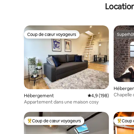
Location
Coup de cœur voyageurs
Superhô
Coup de cœur voyageurs
Superhô
Héberge
Chapelle 
Hébergement
Évaluation moyenne su
4,9 (198)
Appartement dans une maison cosy
Coup de cœur voyageurs
Coup 
Coups de cœur voyageurs les plus appréciés
Coups de