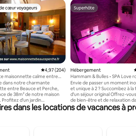
de cœur voyageurs
Superhôte
 cœur voyageurs les plus appréciés
Superhôte
 la base de 111 commentaires : 4,87 sur 5
ment
Évaluation moyenne sur la base de 204 commen
4,97 (204)
Hébergement
É
e maisonnette calme entre
Hammam & Bulles • SPA Love 
t Perche
•Nuits-Chartraines
e dans notre charmante
Envie de passer un moment ino
te entre Beauce et Perche,
et unique à 2 ? Succombez à la 
ce de 38m² de notre maison
d'un séjour original ​Offrez-vou
. Profitez d'un jardin
de bien-être et de relaxation d
es dans les locations de vacances à p
nt et garez votre voiture sur
love room privée où tout a été
lacement privé. À moins de 30
pour vous faire passer un mom
artres et à 5 kms de la gare de
exceptionnel. Délassez-vous d
sur-Eure (ligne Paris-
eau douce, oublier votre quoti
sse), vous êtes ici en pleine
à la balnéo et au hammam. Uni
ropice au calme et au repos. Sur
atypique, plaisir et évasion gara