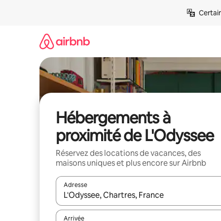
Aller
Certai
directement
au
contenu
Hébergements à
proximité de L'Odyssee
Réservez des locations de vacances, des
maisons uniques et plus encore sur Airbnb
Adresse
Lorsque les résultats s'affichent, utilisez les flèc
Arrivée