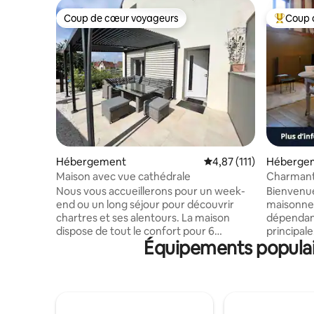
Coup de cœur voyageurs
Coup 
Coup de cœur voyageurs
Coups de
Hébergement
Évaluation moyenne sur
4,87 (111)
Héberge
Maison avec vue cathédrale
Charmant
Beauce e
Nous vous accueillerons pour un week-
Bienvenu
end ou un long séjour pour découvrir
maisonnet
chartres et ses alentours. La maison
dépendan
dispose de tout le confort pour 6
principale
Équipements populair
personnes MAX (1 place parking gratuit)
indépenda
avec une cuisine équipée, un espace
notre emp
salon. La terrasse protégée par sa
kms de Ch
pergola bioclimatique et son salon vous
Courville-
permettrons de passer un agréable
Montparna
moment à l’extérieur.Le centre ville de
nature, p