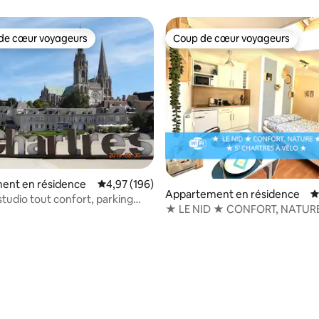
de cœur voyageurs
Coup de cœur voyageurs
 cœur voyageurs les plus appréciés
Coup de cœur voyageurs
 la base de 34 commentaires : 4,97 sur 5
ent en résidence
Évaluation moyenne sur la base de 196 commen
4,97 (196)
Appartement en résidence
É
studio tout confort, parking
★ LE NID ★ CONFORT, NATURE ★ 5'
FI
CHARTRES À VÉLO ★