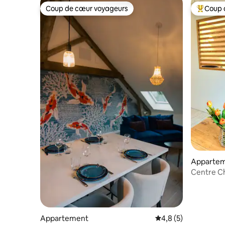
Coup de cœur voyageurs
Coup 
Coup de cœur voyageurs
Coups de
Apparte
Centre Ch
Climatise
Appartement
Évaluation moyenne 
4,8 (5)