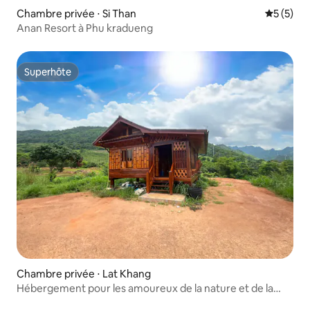
Chambre privée ⋅ Si Than
Évaluatio
5 (5)
Anan Resort à Phu kradueng
Superhôte
Superhôte
Chambre privée ⋅ Lat Khang
Hébergement pour les amoureux de la nature et de la
détente, à ne pas manquer