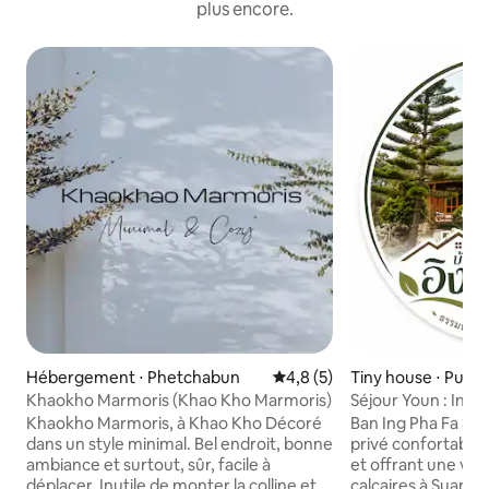
plus encore.
Hébergement ⋅ Phetchabun
Évaluation moyenne sur la ba
4,8 (5)
Tiny house ⋅ Puan
Khaokho Marmoris (Khao Kho Marmoris)
Séjour Youn : Ing 
Khaokho Marmoris, à Khao Kho Décoré
Ban Ing Pha Fa Sa
dans un style minimal. Bel endroit, bonne
privé confortable 
ambiance et surtout, sûr, facile à
et offrant une vu
déplacer. Inutile de monter la colline et
calcaires à Suan H