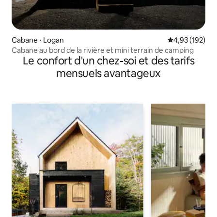
Cabane ⋅ Logan
Évaluation moy
4,93 (192)
Cabane au bord de la rivière et mini terrain de camping
Le confort d'un chez-soi et des tarifs
mensuels avantageux