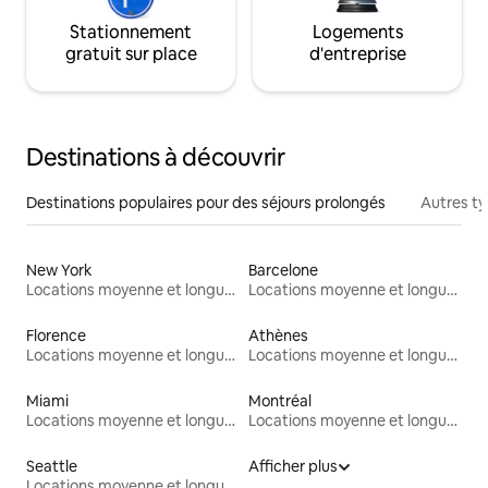
Stationnement
Logements
gratuit sur place
d'entreprise
Destinations à découvrir
Destinations populaires pour des séjours prolongés
Autres t
New York
Barcelone
Locations moyenne et longue durée
Locations moyenne et longue durée
Florence
Athènes
Locations moyenne et longue durée
Locations moyenne et longue durée
Miami
Montréal
Locations moyenne et longue durée
Locations moyenne et longue durée
Seattle
Afficher plus
Locations moyenne et longue durée