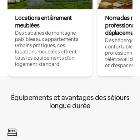
Locations entièrement
Nomades num
meublées
professionnel
déplacement
Des cabanes de montagne
paisibles aux appartements
Des hébergem
urbains pratiques, ces
confortables p
locations meublées offrent
professionnels
tous les équipements d'un
télétravail dis
logement standard.
et d'espaces de
Équipements et avantages des séjours
longue durée