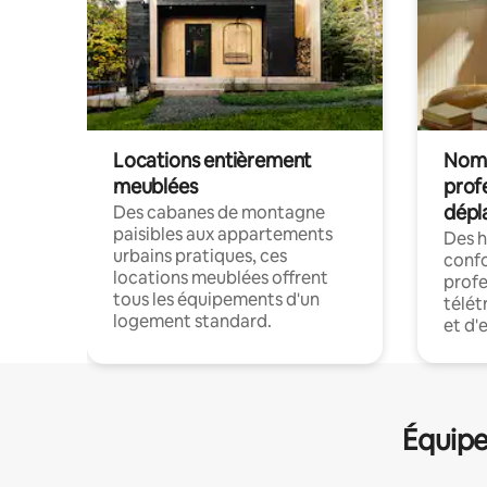
Locations entièrement
Noma
meublées
prof
dépl
Des cabanes de montagne
paisibles aux appartements
Des 
urbains pratiques, ces
confo
locations meublées offrent
profe
tous les équipements d'un
télét
logement standard.
et d'
Équipe