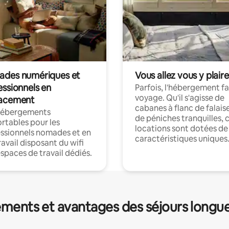
des numériques et
Vous allez vous y plaire
essionnels en
Parfois, l'hébergement fai
voyage. Qu'il s'agisse de
acement
cabanes à flanc de falais
hébergements
de péniches tranquilles, 
rtables pour les
locations sont dotées de
ssionnels nomades et en
caractéristiques uniques
ravail disposant du wifi
espaces de travail dédiés.
ments et avantages des séjours longu