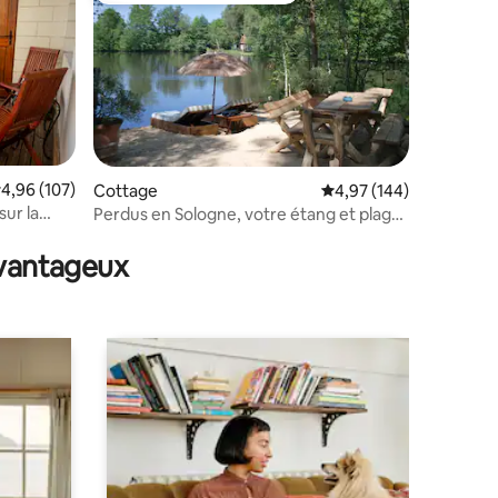
valuation moyenne sur la base de 107 commentaires : 4,96 sur 5
4,96 (107)
Cottage
Évaluation moyenne sur
4,97 (144)
sur la
Perdus en Sologne, votre étang et plage
taires : 4,97 sur 5
privés
avantageux