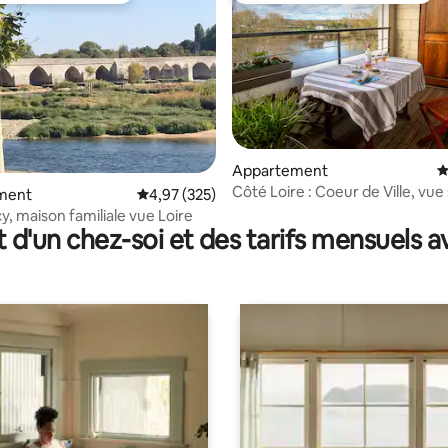
Appartement
É
Côté Loire : Coeur de Ville, vue 
 la base de 159 commentaires : 4,97 sur 5
ment
Évaluation moyenne sur la base de 325 commen
4,97 (325)
Loire
Beaugency, maison familiale vue Loire
t d'un chez-soi et des tarifs mensuels 