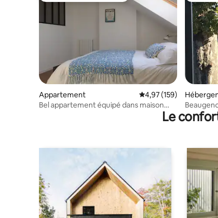
Appartement
Évaluation moyenne sur
4,97 (159)
Héberge
Bel appartement équipé dans maison
Le confor
bourgeoise