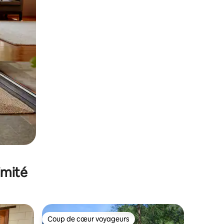
imité
Coup de cœur voyageurs
lus appréciés
Coup de cœur voyageurs