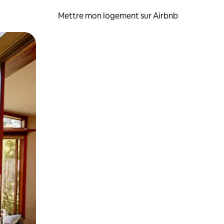
Mettre mon logement sur Airbnb
sant glisser.