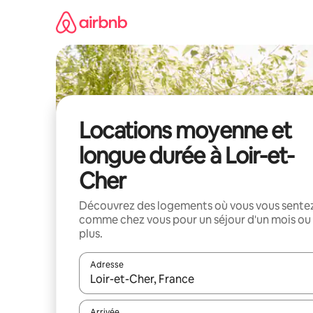
Aller
directement
au
contenu
Locations moyenne et
longue durée à Loir-et-
Cher
Découvrez des logements où vous vous sente
comme chez vous pour un séjour d'un mois ou
plus.
Adresse
Lorsque les résultats s'affichent, utilisez les flèc
Arrivée