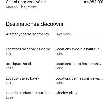
Chambre privée ⋅ Vézac
Évaluation moy
4,98 (100)
Maison Chaumont
Destinations à découvrir
Autres types de logements
Activités
Locations de cabanes de berger
Locations avec lit à hauteur adaptée
Loire
Loire
Boutiques-hôtels
Locations adaptées aux animaux
Loire
Loire
Locations avec kayak
Locations de maisons de vacances
Loire
Loire
Locations adaptées aux familles
Afficher plus
Loire