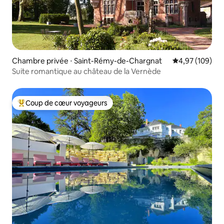
Chambre privée ⋅ Saint-Rémy-de-Chargnat
Évaluation moy
4,97 (109)
Suite romantique au château de la Vernède
Coup de cœur voyageurs
Coups de cœur voyageurs les plus appréciés