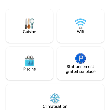
massage. Et pour l
Stunning en-suite bathroom and luxury
explorez la pièce s
kitchen. King sized bed with orthopedic
déjeuner et champ
mattress and Egyptian linens. All towels,
garage et une bor
including pool towels provided Sofa bed
électrique sont à v
to provide for 2 additional guests.
Offrez-vous une e
dans ce cocon !
Cuisine
Wifi
Stationnement
Piscine
gratuit sur place
Climatisation