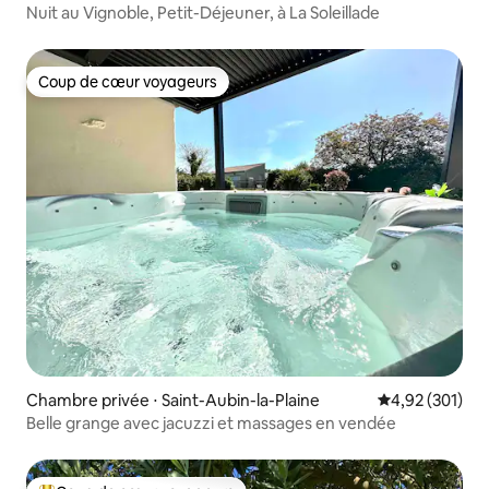
Nuit au Vignoble, Petit-Déjeuner, à La Soleillade
Coup de cœur voyageurs
Coup de cœur voyageurs
Chambre privée ⋅ Saint-Aubin-la-Plaine
Évaluation moy
4,92 (301)
Belle grange avec jacuzzi et massages en vendée