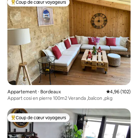
Coup de cœur voyageurs
Coups de cœur voyageurs les plus appréciés
Appartement ⋅ Bordeaux
Évaluation moy
4,96 (102)
Appart cosi en pierre 100m2 Veranda ,balcon ,pkg
Coup de cœur voyageurs
Coups de cœur voyageurs les plus appréciés