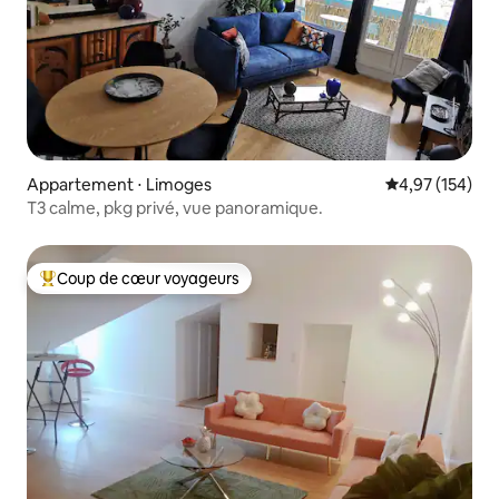
Appartement ⋅ Limoges
Évaluation moy
4,97 (154)
T3 calme, pkg privé, vue panoramique.
Coup de cœur voyageurs
Coups de cœur voyageurs les plus appréciés