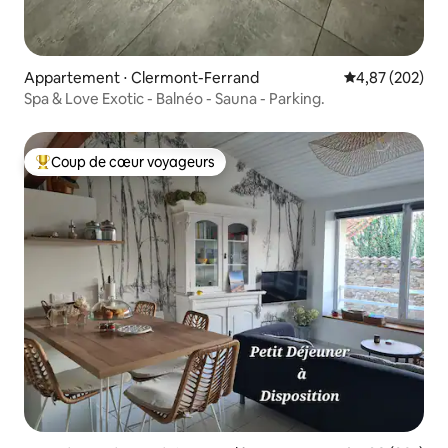
Appartement ⋅ Clermont-Ferrand
Évaluation moy
4,87 (202)
Spa & Love Exotic - Balnéo - Sauna - Parking.
Coup de cœur voyageurs
Coups de cœur voyageurs les plus appréciés