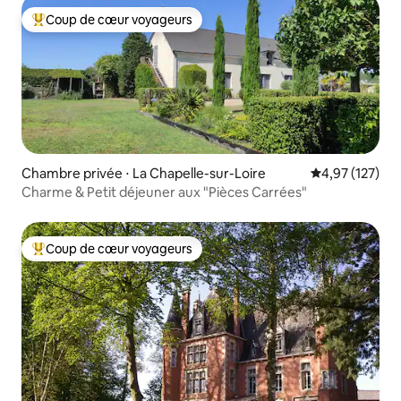
Coup de cœur voyageurs
Coups de cœur voyageurs les plus appréciés
Chambre privée ⋅ La Chapelle-sur-Loire
Évaluation moy
4,97 (127)
Charme & Petit déjeuner aux "Pièces Carrées"
Coup de cœur voyageurs
Coups de cœur voyageurs les plus appréciés