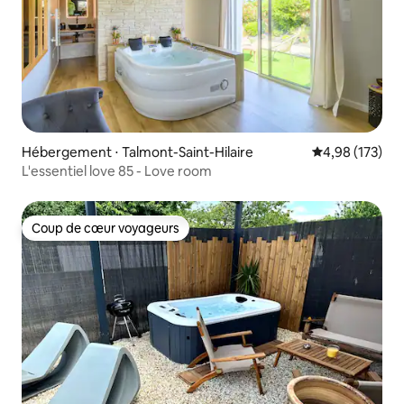
Hébergement ⋅ Talmont-Saint-Hilaire
Évaluation moy
4,98 (173)
L'essentiel love 85 - Love room
Coup de cœur voyageurs
Coup de cœur voyageurs