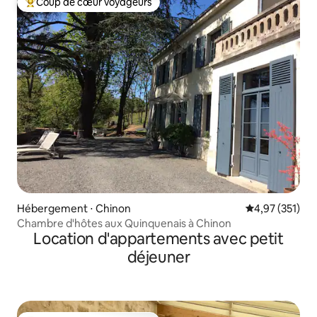
Coup de cœur voyageurs
Coups de cœur voyageurs les plus appréciés
Hébergement ⋅ Chinon
Évaluation moy
4,97 (351)
Chambre d'hôtes aux Quinquenais à Chinon
Location d'appartements avec petit
déjeuner