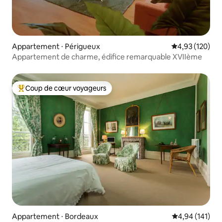
Appartement ⋅ Périgueux
Évaluation moy
4,93 (120)
Appartement de charme, édifice remarquable XVIIème
Coup de cœur voyageurs
Coups de cœur voyageurs les plus appréciés
Appartement ⋅ Bordeaux
Évaluation moy
4,94 (141)