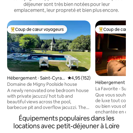
déjeuner sont très bien notées pour leur
emplacement, leur propreté et bien plus encore.
Coup de cœur voyageurs
Coup de cœur 
Coups de cœur voyageurs les plus appréciés
Coups de cœur vo
Hébergement ⋅ Saint-Cyran
Évaluation moyenne sur la base 
4,95 (152)
Hébergement ⋅ C
-du-Jambot
Domaine de Migny Poolside house
x
La Favorite - Suit
A newly renovated one bedroom house
Que vous souhaitie
with private jacuzzi/ hot tub and
de luxe tout conf
beautiful views across the pool,
ou bien vous offri
barbecue pit and overflow jacuzzi. The
enchantée en coup
pool is shared with 1 other small rentals.
Équipements populaires dans les
La Favorite ! Prof
Situated on the site of a 15th Century
m2, alliant confor
chateau and stud farm in 40 acres of
locations avec petit-déjeuner à Loire
tranquillité, avec 
beautiful countryside and lovely walks.