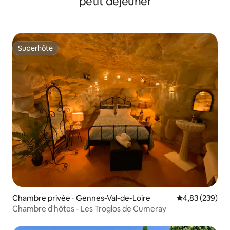
petit déjeuner
Superhôte
Superhôte
Chambre privée ⋅ Gennes-Val-de-Loire
Évaluation moy
4,83 (239)
Chambre d'hôtes - Les Troglos de Cumeray