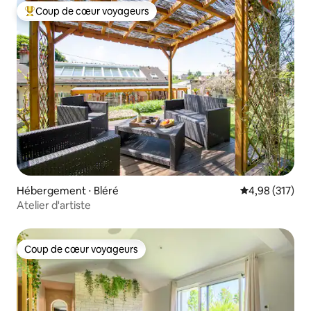
Coup de cœur voyageurs
Coups de cœur voyageurs les plus appréciés
Hébergement ⋅ Bléré
Évaluation moy
4,98 (317)
Atelier d'artiste
Coup de cœur voyageurs
Coup de cœur voyageurs