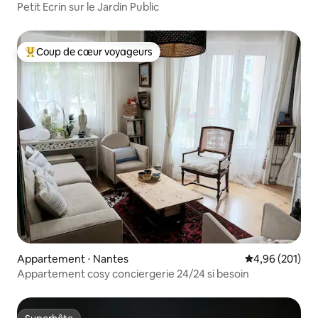
Petit Ecrin sur le Jardin Public
Coup de cœur voyageurs
Coups de cœur voyageurs les plus appréciés
Appartement ⋅ Nantes
Évaluation moy
4,96 (201)
Appartement cosy conciergerie 24/24 si besoin