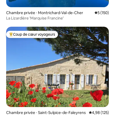
Chambre privée ⋅ Montrichard-Val-de-Cher
Évaluation 
5 (150)
La Lizardière 'Marquise Francine'
Coup de cœur voyageurs
Coups de cœur voyageurs les plus appréciés
Chambre privée ⋅ Saint-Sulpice-de-Faleyrens
Évaluation moy
4,98 (125)