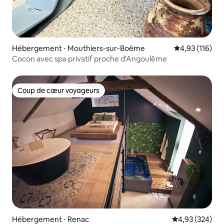
Hébergement ⋅ Mouthiers-sur-Boëme
Évaluation moy
4,93 (116)
Cocon avec spa privatif proche d'Angoulême
Coup de cœur voyageurs
Coup de cœur voyageurs
Hébergement ⋅ Renac
Évaluation moy
4,93 (324)