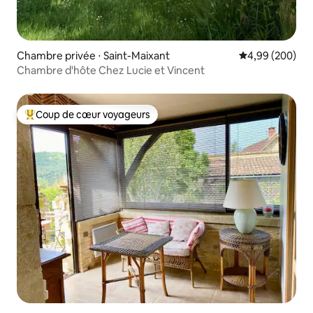
Chambre privée ⋅ Saint-Maixant
Évaluation moy
4,99 (200)
Chambre d'hôte Chez Lucie et Vincent
Coup de cœur voyageurs
Coups de cœur voyageurs les plus appréciés