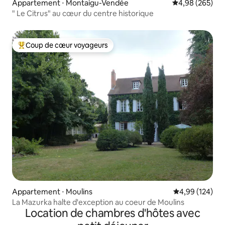
Appartement ⋅ Montaigu-Vendée
Évaluation moy
4,98 (265)
" Le Citrus" au cœur du centre historique
Coup de cœur voyageurs
Coups de cœur voyageurs les plus appréciés
Appartement ⋅ Moulins
Évaluation moy
4,99 (124)
La Mazurka halte d'exception au coeur de Moulins
Location de chambres d'hôtes avec