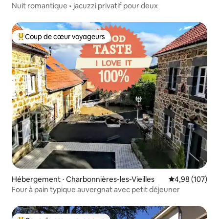
Nuit romantique • jacuzzi privatif pour deux
Coup de cœur voyageurs
Coups de cœur voyageurs les plus appréciés
Hébergement ⋅ Charbonnières-les-Vieilles
Évaluation moy
4,98 (107)
Four à pain typique auvergnat avec petit déjeuner