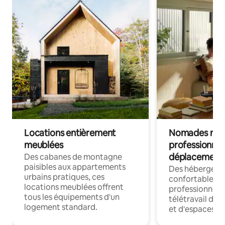
Locations entièrement
Nomades num
meublées
professionnel
déplacement
Des cabanes de montagne
paisibles aux appartements
Des hébergem
urbains pratiques, ces
confortables p
locations meublées offrent
professionnels
tous les équipements d'un
télétravail dis
logement standard.
et d'espaces de