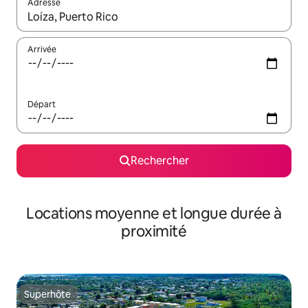
Adresse
Lorsque les résultats s'affichent, utilisez les flèches vers le hau
Arrivée
Départ
Rechercher
Locations moyenne et longue durée à
proximité
Superhôte
Superhôte