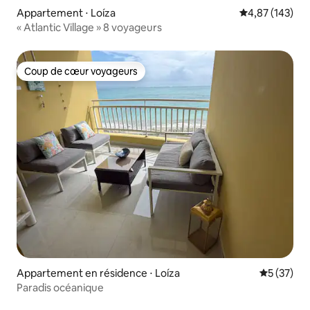
Appartement ⋅ Loíza
Évaluation moy
4,87 (143)
« Atlantic Village » 8 voyageurs
Coup de cœur voyageurs
Coup de cœur voyageurs
Appartement en résidence ⋅ Loíza
Évaluation
5 (37)
Paradis océanique