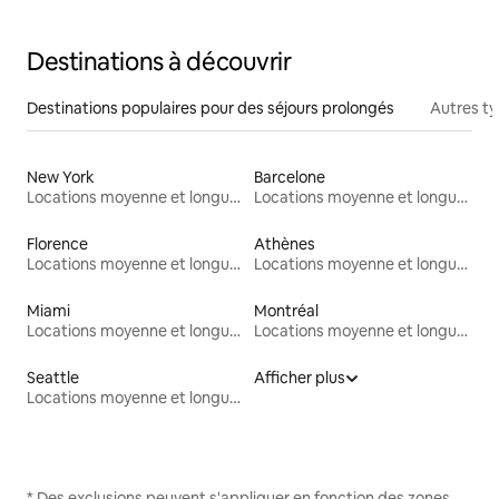
Destinations à découvrir
Destinations populaires pour des séjours prolongés
Autres t
New York
Barcelone
Locations moyenne et longue durée
Locations moyenne et longue durée
Florence
Athènes
Locations moyenne et longue durée
Locations moyenne et longue durée
Miami
Montréal
Locations moyenne et longue durée
Locations moyenne et longue durée
Seattle
Afficher plus
Locations moyenne et longue durée
* Des exclusions peuvent s'appliquer en fonction des zones