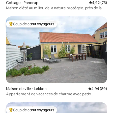
Cottage ⋅ Pandrup
Évaluation mo
4,92 (73)
Maison d'été au milieu de la nature protégée, près de la
forêt et de la plage
Coup de cœur voyageurs
Coups de cœur voyageurs les plus appréciés
Maison de ville ⋅ Løkken
Évaluation mo
4,94 (89)
Appartement de vacances de charme avec patio
ensoleillé
Coup de cœur voyageurs
Coups de cœur voyageurs les plus appréciés