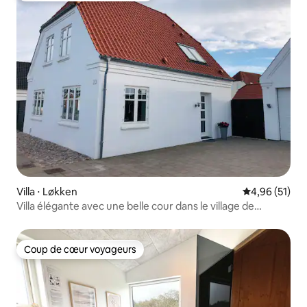
Villa ⋅ Løkken
Évaluation mo
4,96 (51)
Villa élégante avec une belle cour dans le village de
Løkken
Coup de cœur voyageurs
Coup de cœur voyageurs