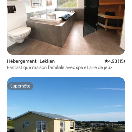
Hébergement ⋅ Løkken
Évaluation mo
4,93 (15)
Fantastique maison familiale avec spa et aire de jeux
Superhôte
Superhôte