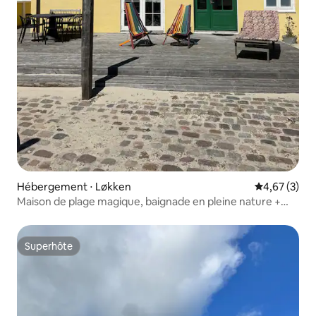
Hébergement ⋅ Løkken
Évaluation m
4,67 (3)
Maison de plage magique, baignade en pleine nature +
emplacement central
Superhôte
Superhôte