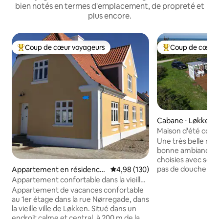
bien notés en termes d'emplacement, de propreté et
plus encore.
Coup de cœur voyageurs
Coup de cœur 
Coups de cœur voyageurs les plus appréciés
Coups de cœur vo
Cabane ⋅ Løkken
Maison d'été color
de la mer du Nord
Une très belle ma
bonne ambiance. C
choisies avec soin. L
pas de douche à l'i
Appartement en résidence
Évaluation moyenne sur la base 
4,98 (130)
seulement à l'exté
⋅ Løkken
Appartement confortable dans la vieille
l'eau chaude dans
ville de Løkken.
Appartement de vacances confortable
fermée. Pas de tél
au 1er étage dans la rue Nørregade, dans
mais proche de la 
la vieille ville de Løkken. Situé dans un
entendre la mer d
endroit calme et central, à 200 m de la