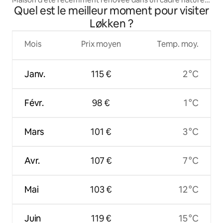
Quel est le meilleur moment pour visiter
magnifique
Løkken ?
Mois
Prix moyen
Temp. moy.
Janv.
115 €
2 °C
Févr.
98 €
1 °C
Mars
101 €
3 °C
Avr.
107 €
7 °C
Mai
103 €
12 °C
Juin
119 €
15 °C