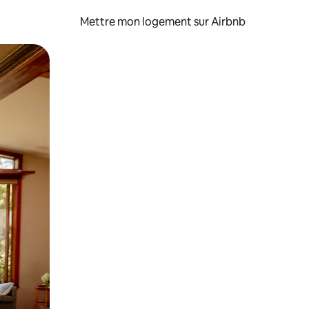
Mettre mon logement sur Airbnb
sant glisser.