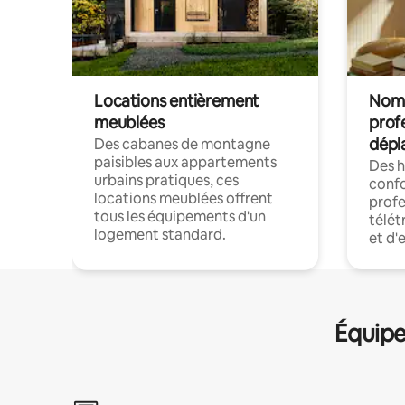
Locations entièrement
Noma
meublées
prof
dépl
Des cabanes de montagne
paisibles aux appartements
Des 
urbains pratiques, ces
confo
locations meublées offrent
profe
tous les équipements d'un
télét
logement standard.
et d'
Équipe