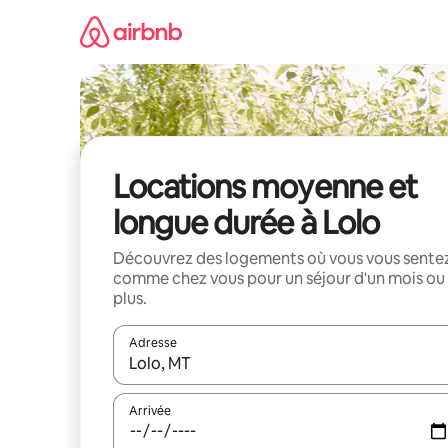
Aller
directement
au
contenu
Locations moyenne et
longue durée à Lolo
Découvrez des logements où vous vous sente
comme chez vous pour un séjour d'un mois ou
plus.
Adresse
Lorsque les résultats s'affichent, utilisez les flèc
Arrivée