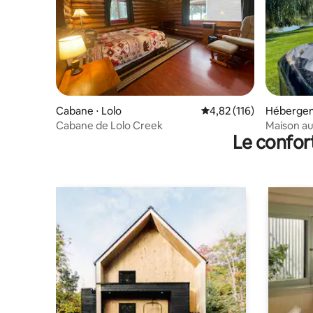
Cabane ⋅ Lolo
Évaluation moyenne sur
4,82 (116)
Hébergem
Cabane de Lolo Creek
Maison au 
Le confor
minutes d