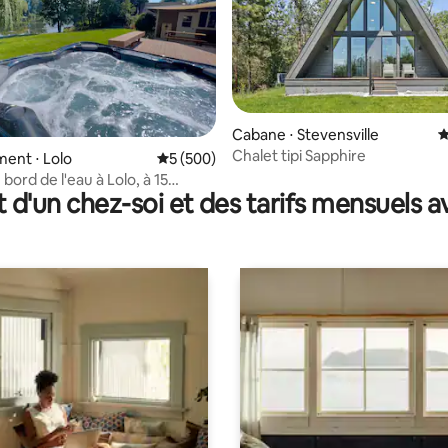
Cabane ⋅ Stevensville
É
Chalet tipi Sapphire
 la base de 116 commentaires : 4,82 sur 5
ent ⋅ Lolo
Évaluation moyenne sur la base de 500 com
5 (500)
bord de l'eau à Lolo, à 15
t d'un chez-soi et des tarifs mensuels 
e Missoula