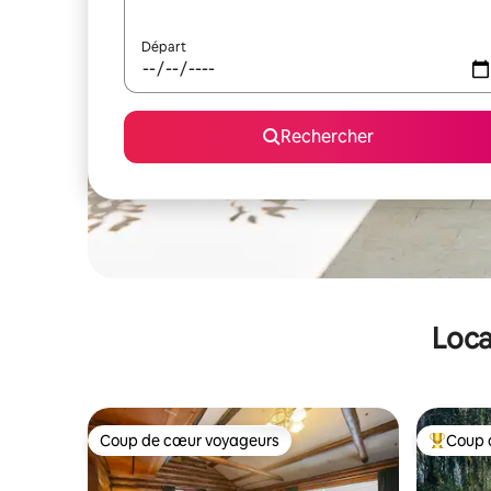
Départ
Rechercher
Loca
Coup de cœur voyageurs
Coup 
Coup de cœur voyageurs
Coups de