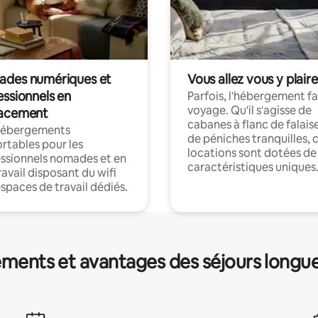
des numériques et
Vous allez vous y plaire
essionnels en
Parfois, l'hébergement fai
voyage. Qu'il s'agisse de
acement
cabanes à flanc de falais
hébergements
de péniches tranquilles, 
rtables pour les
locations sont dotées de
ssionnels nomades et en
caractéristiques uniques
ravail disposant du wifi
espaces de travail dédiés.
ments et avantages des séjours longu