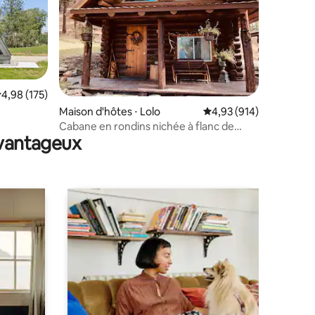
valuation moyenne sur la base de 175 commentaires : 4,98 sur 5
4,98 (175)
mentaires : 5 sur 5
Maison d'hôtes ⋅ Lolo
Évaluation moyenne sur
4,93 (914)
Cabane en rondins nichée à flanc de
avantageux
montagne