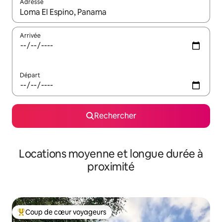
Adresse
Lorsque les résultats s'affichent, utilisez les flèches vers le hau
Arrivée
Départ
Rechercher
Locations moyenne et longue durée à
proximité
Coup de cœur voyageurs
Coups de cœur voyageurs les plus appréciés