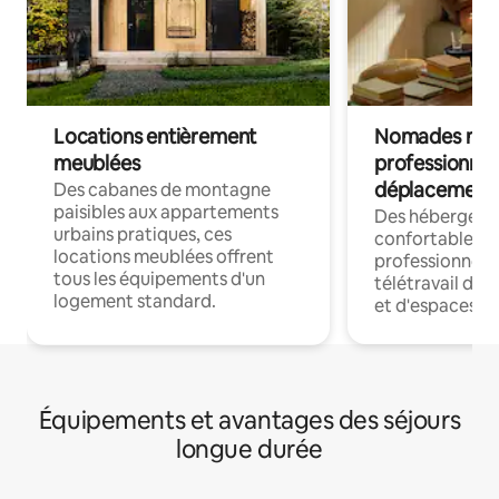
Locations entièrement
Nomades num
meublées
professionnel
déplacement
Des cabanes de montagne
paisibles aux appartements
Des hébergem
urbains pratiques, ces
confortables p
locations meublées offrent
professionnels
tous les équipements d'un
télétravail dis
logement standard.
et d'espaces de
Équipements et avantages des séjours
longue durée