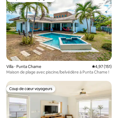
Coup de cœur voyageurs
Villa ⋅ Punta Chame
Évaluation moy
4,97 (151)
Maison de plage avec piscine/belvédère à Punta Chame !
Coup de cœur voyageurs
Coup de cœur voyageurs