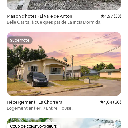
Maison d'hôtes ⋅ El Valle de Antón
Évaluation mo
4,97 (33)
Belle Casita, à quelques pas de La India Dormida.
Superhôte
Superhôte
Hébergement ⋅ La Chorrera
Évaluation mo
4,64 (66)
Logement entier ! / Entire House !
Coup de cœur voyageurs