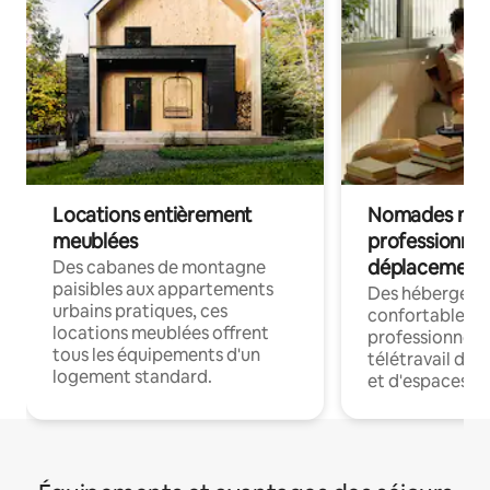
Locations entièrement
Nomades num
meublées
professionnel
déplacement
Des cabanes de montagne
paisibles aux appartements
Des hébergem
urbains pratiques, ces
confortables p
locations meublées offrent
professionnels
tous les équipements d'un
télétravail dis
logement standard.
et d'espaces de