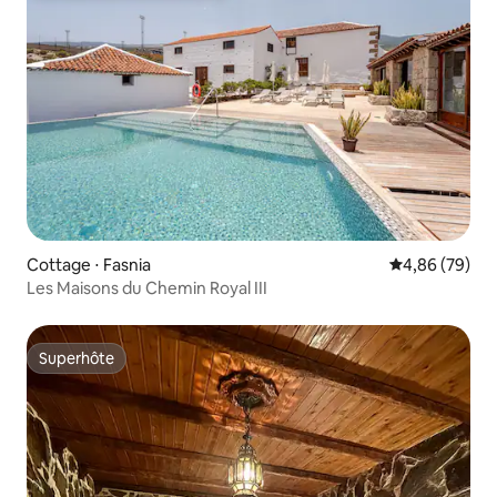
Cottage ⋅ Fasnia
Évaluation mo
4,86 (79)
Les Maisons du Chemin Royal III
Superhôte
Superhôte