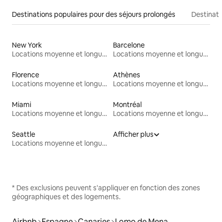
Destinations populaires pour des séjours prolongés
Destinati
New York
Barcelone
Locations moyenne et longue durée
Locations moyenne et longue durée
Florence
Athènes
Locations moyenne et longue durée
Locations moyenne et longue durée
Miami
Montréal
Locations moyenne et longue durée
Locations moyenne et longue durée
Seattle
Afficher plus
Locations moyenne et longue durée
* Des exclusions peuvent s'appliquer en fonction des zones
géographiques et des logements.
Airbnb
Espagne
Canaries
Lomo de Mena