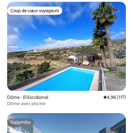
Coup de cœur voyageurs
Coup de cœur voyageurs
Dôme ⋅ El Escobonal
Évaluation moy
4,96 (117)
Dôme avec piscine
Superhôte
Superhôte