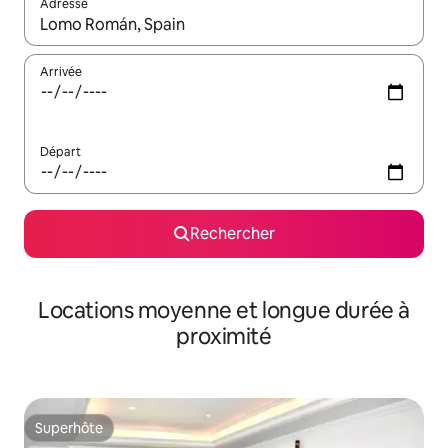
Adresse
Lorsque les résultats s'affichent, utilisez les flèches vers le hau
Arrivée
Départ
Rechercher
Locations moyenne et longue durée à
proximité
Superhôte
Superhôte