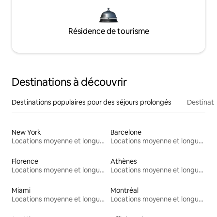
Résidence de tourisme
Destinations à découvrir
Destinations populaires pour des séjours prolongés
Destinati
New York
Barcelone
Locations moyenne et longue durée
Locations moyenne et longue durée
Florence
Athènes
Locations moyenne et longue durée
Locations moyenne et longue durée
Miami
Montréal
Locations moyenne et longue durée
Locations moyenne et longue durée