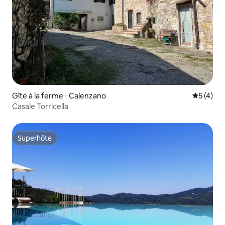
Gîte à la ferme ⋅ Calenzano
Évaluatio
5 (4)
Casale Torricella
Superhôte
Superhôte