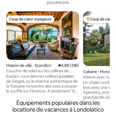
plus encore.
Coup de cœur voyageurs
Coup de cœur 
Coup de cœur voyageurs
Coups de cœur vo
Maison de ville ⋅ Scandicci
Évaluation moyenne sur la base 
4,88 (336)
Coucher de soleil sur les collines de
Cabane ⋅ Monzun
Florence • Giogoli
Évadez-vous dans les collines paisibles
Maison avec vue e
de Giogoli, où le charme authentique de
Un chalet conforta
la Toscane rencontre des vues à couper
bois avec une vue 
le souffle sur Florence. À seulement 15
Apennins, entouré
minutes du centre-ville et de la
grand jardin où v
campagne du Chianti, cette élégante
Équipements populaires dans les
détendre et profi
maison est le point de départ idéal pour
soleil spectaculai
locations de vacances à Londolatico
explorer la Toscane tout en profitant de
un plaisir de vous 
matinées tranquilles, de couchers de