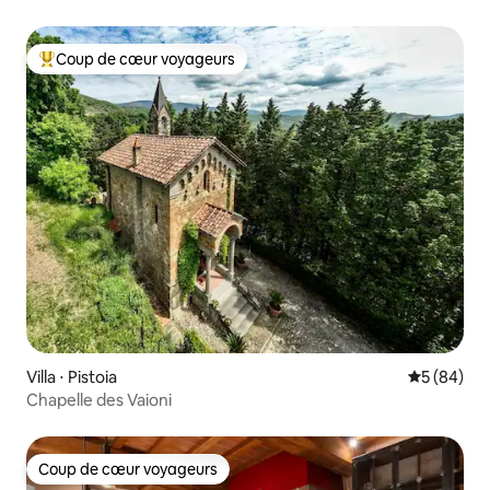
Coup de cœur voyageurs
Coups de cœur voyageurs les plus appréciés
Villa ⋅ Pistoia
Évaluation
5 (84)
Chapelle des Vaioni
Coup de cœur voyageurs
Coup de cœur voyageurs