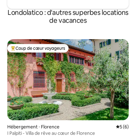
Londolatico : d'autres superbes locations
de vacances
Coup de cœur voyageurs
Coups de cœur voyageurs les plus appréciés
Hébergement ⋅ Florence
Évaluatio
5 (6)
I Palpiti - Villa de rêve au cœur de Florence