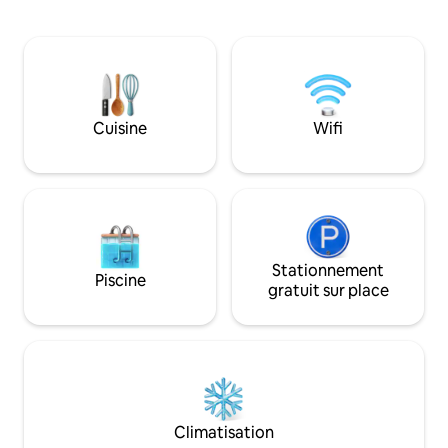
chaussée qui est d
soleil inoubliables et de la beauté du
chambres chaleure
paysage environnant. Entouré par la
ont des entrées i
nature mais proche des lieux les plus
donnent sur le ja
emblématiques de la région, c'est le
fantastique entre 
refuge idéal pour tous ceux qui
10 minutes de la s
recherchent le confort, la tranquillité et
30 minutes de l'a
Cuisine
Wifi
une expérience véritablement toscane
manquez pas le cou
encore mieux avec
Stationnement
Piscine
gratuit sur place
Climatisation