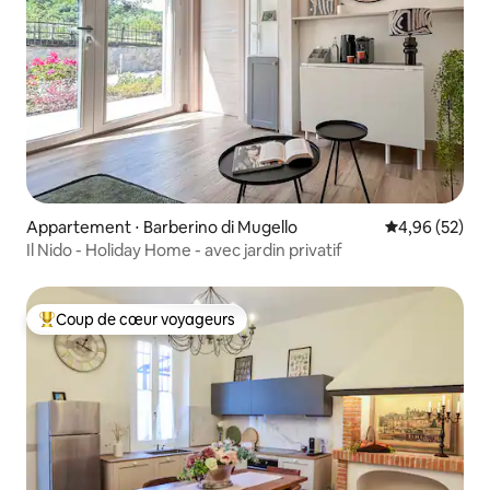
Appartement ⋅ Barberino di Mugello
Évaluation mo
4,96 (52)
Il Nido - Holiday Home - avec jardin privatif
Coup de cœur voyageurs
Coups de cœur voyageurs les plus appréciés