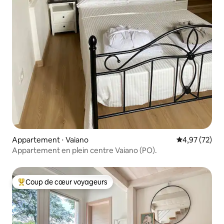
Appartement ⋅ Vaiano
Évaluation mo
4,97 (72)
Appartement en plein centre Vaiano (PO).
Coup de cœur voyageurs
Coups de cœur voyageurs les plus appréciés