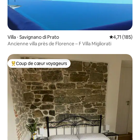
Villa ⋅ Savignano di Prato
Évaluation moy
4,71 (185)
Ancienne villa près de Florence – F Villa Migliorati
Coup de cœur voyageurs
Coups de cœur voyageurs les plus appréciés