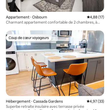
Appartement ⋅ Osbourn
Évaluation mo
4,88 (17)
Charmant appartement confortable de 2 chambres, à
4 minutes de l'aéroport
Coup de cœur voyageurs
Coup de cœur voyageurs
Hébergement ⋅ Cassada Gardens
Évaluation mo
4,97 (33)
Superbe retraite insulaire avec terrasse privée