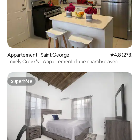
Appartement ⋅ Saint George
Évaluation mo
4,8 (273)
Lovely Creek's - Appartement d'une chambre avec
parking
Superhôte
Superhôte