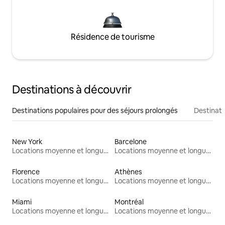
Résidence de tourisme
Destinations à découvrir
Destinations populaires pour des séjours prolongés
Destinati
New York
Barcelone
Locations moyenne et longue durée
Locations moyenne et longue durée
Florence
Athènes
Locations moyenne et longue durée
Locations moyenne et longue durée
Miami
Montréal
Locations moyenne et longue durée
Locations moyenne et longue durée