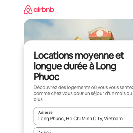
Aller
directement
au
contenu
Locations moyenne et
longue durée à Long
Phuoc
Découvrez des logements où vous vous sente
comme chez vous pour un séjour d'un mois ou
plus.
Adresse
Lorsque les résultats s'affichent, utilisez les flèc
Arrivée