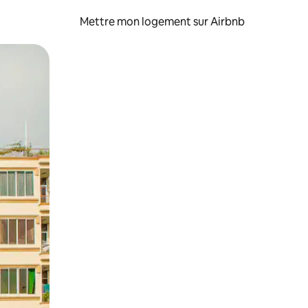
Mettre mon logement sur Airbnb
sant glisser.