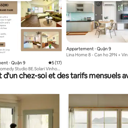
Appartement ⋅ Quận 9
Lina Home 8 - Can ho 2PN + V
e sur la base de 6 commentaires : 5 sur 5
Grand Park Q9
ent ⋅ Quận 9
Évaluation moyenne sur la base de 17 co
5 (17)
medy Studio BE.Solari Vinhome –
t d'un chez-soi et des tarifs mensuels 
it : 1,80 m