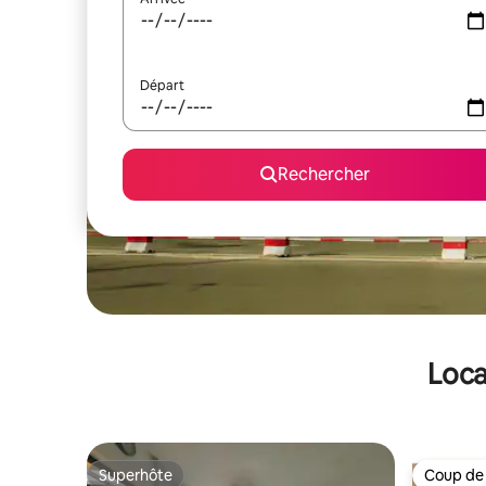
Départ
Rechercher
Loca
Superhôte
Coup de
Superhôte
Coup de