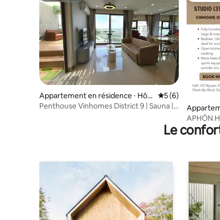
Appartement en résidence ⋅ Hô-
Évaluation moyenn
5 (6)
Chi-Minh-Ville
Penthouse Vinhomes District 9 | Sauna |
Appartem
Baignoire Chill
APHÓN Ho
Le confor
Taille du l