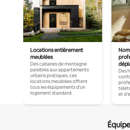
Locations entièrement
Noma
meublées
prof
dépl
Des cabanes de montagne
paisibles aux appartements
Des 
urbains pratiques, ces
confo
locations meublées offrent
profe
tous les équipements d'un
télét
logement standard.
et d'
Équipe