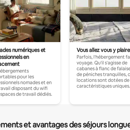
des numériques et
Vous allez vous y plaire
essionnels en
Parfois, l'hébergement fai
voyage. Qu'il s'agisse de
acement
cabanes à flanc de falais
hébergements
de péniches tranquilles, 
rtables pour les
locations sont dotées de
ssionnels nomades et en
caractéristiques uniques
ravail disposant du wifi
espaces de travail dédiés.
ments et avantages des séjours longu