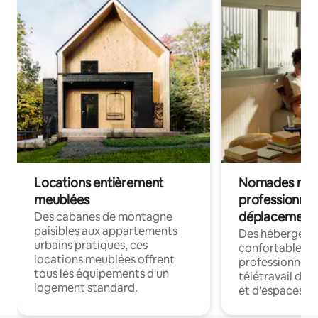
Locations entièrement
Nomades num
meublées
professionnel
déplacement
Des cabanes de montagne
paisibles aux appartements
Des hébergem
urbains pratiques, ces
confortables p
locations meublées offrent
professionnels
tous les équipements d'un
télétravail dis
logement standard.
et d'espaces de