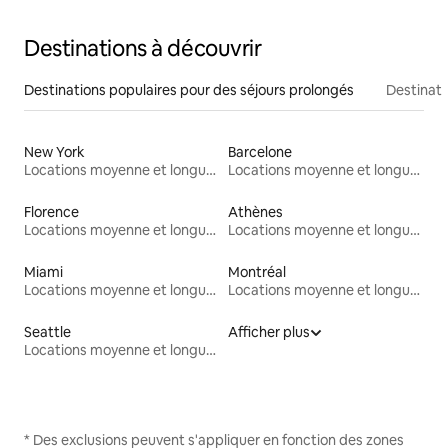
Destinations à découvrir
Destinations populaires pour des séjours prolongés
Destinati
New York
Barcelone
Locations moyenne et longue durée
Locations moyenne et longue durée
Florence
Athènes
Locations moyenne et longue durée
Locations moyenne et longue durée
Miami
Montréal
Locations moyenne et longue durée
Locations moyenne et longue durée
Seattle
Afficher plus
Locations moyenne et longue durée
* Des exclusions peuvent s'appliquer en fonction des zones