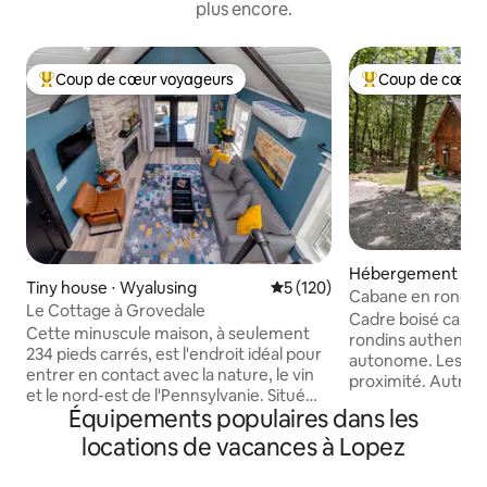
plus encore.
Coup de cœur voyageurs
Coup de cœur 
Coups de cœur voyageurs les plus appréciés
Coups de cœur vo
Hébergement ⋅ W
Tiny house ⋅ Wyalusing
Évaluation moyenne sur la ba
5 (120)
en
Cabane en rondins
Le Cottage à Grovedale
et rustique dans la
Cadre boisé calm
Cette minuscule maison, à seulement
rondins authentiqu
234 pieds carrés, est l'endroit idéal pour
autonome. Les pro
entrer en contact avec la nature, le vin
proximité. Autres 
et le nord-est de l'Pennsylvanie. Situé
hiver. * La route de campagne de
Équipements populaires dans les
sur la ferme historique de Grovedale,
1/2 mile passe dev
vous avez accès au domaine viticole et à
locations de vacances à Lopez
chemin de la caban
la propriété. Il dispose d'équipements
lentement ! * Pann
modernes, d'un bar à serviettes
route après la fin du GPS. * 