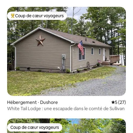
Coup de cœur voyageurs
Coups de cœur voyageurs les plus appréciés
Hébergement ⋅ Dushore
Évaluation
5 (27)
White Tail Lodge : une escapade dans le comté de Sullivan
Coup de cœur voyageurs
Coup de cœur voyageurs