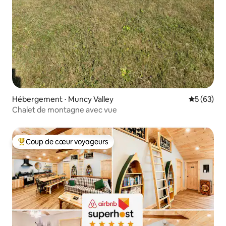
Hébergement ⋅ Muncy Valley
Évaluation
5 (63)
Chalet de montagne avec vue
Coup de cœur voyageurs
Coups de cœur voyageurs les plus appréciés