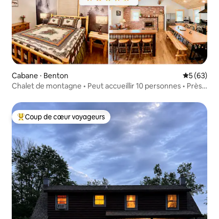
Cabane ⋅ Benton
Évaluation
5 (63)
Chalet de montagne • Peut accueillir 10 personnes • Près
de Ricketts Glen
Coup de cœur voyageurs
Coups de cœur voyageurs les plus appréciés