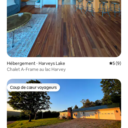
Hébergement ⋅ Harveys Lake
Évaluatio
5 (9)
Chalet A-Frame au lac Harvey
Coup de cœur voyageurs
Coup de cœur voyageurs