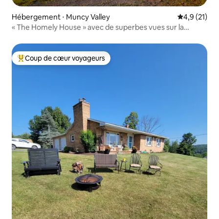
Hébergement ⋅ Muncy Valley
Évaluation m
4,9 (21)
« The Homely House » avec de superbes vues sur la
montagne
Coup de cœur voyageurs
Coups de cœur voyageurs les plus appréciés