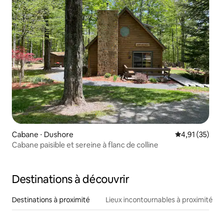
Cabane ⋅ Dushore
Évaluation mo
4,91 (35)
Cabane paisible et sereine à flanc de colline
Destinations à découvrir
Destinations à proximité
Lieux incontournables à proximité