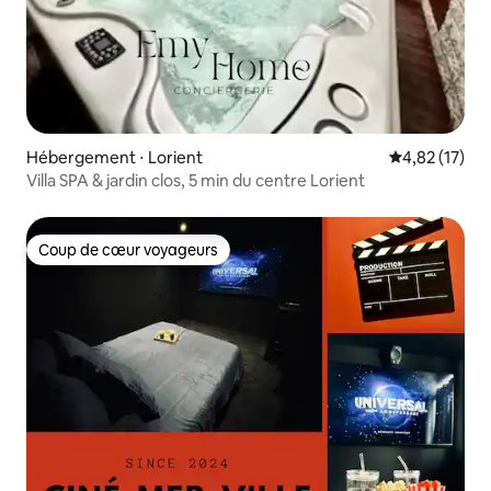
Hébergement ⋅ Lorient
Évaluation mo
4,82 (17)
Villa SPA & jardin clos, 5 min du centre Lorient
Coup de cœur voyageurs
Coup de cœur voyageurs