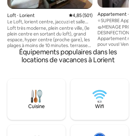
Appartement ⋅ Lo
Loft ⋅ Lorient
Évaluation moyenne sur la base 
4,85 (501)
⭐️SUPERBE Appt R
Le Loft, lorient centre, jaccuzi et salle
NEUF tout ÉQUIPÉ
🧽MENAGE PROTO
cinéma
Loft très moderne, plein centre ville, (le
DESINFECTION CO
plein centre en sortant du loft), grand
Appartement meubl
espace, hyper centre (proche gare), les
pour vous! Venez poser vos valises sans
plages à moins de 10 minutes. terrasse
effort dans ce superbe appartement en
Équipements populaires dans les
équipé de barbecue, 3 chambres + 1
RDC complètement 
dortoir où il y un canapé lit et 2 lits 2
locations de vacances à Lorient
parfaitement équi
places supplémentaires , 2 salles de
goût. Situé à seulement 10min à pied de
bains ,3 coins Tv, possibilité d’utiliser le
l'hyper centre de 
compte Netflix. Salle cinéma et Baby
de 36m2 possède 
foot Bonzini pour partie entre amis
centre ville sans 
endiablée ⚽️ Bien atypique Plus
à sa localisation 
d’information Insta => leloft_lorient Site:
exceptionnelle ent
le loft lorient
Merville et la cél
Cuisine
Wifi
marins.