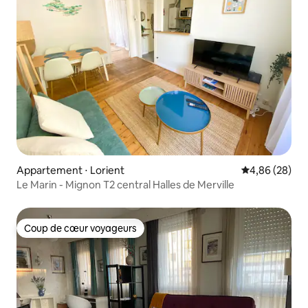
Appartement ⋅ Lorient
Évaluation mo
4,86 (28)
Le Marin - Mignon T2 central Halles de Merville
Coup de cœur voyageurs
Coup de cœur voyageurs