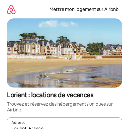
Aller
directement
Mettre mon logement sur Airbnb
au
contenu
Lorient : locations de vacances
Trouvez et réservez des hébergements uniques sur
Airbnb
Adresse
Lorsque les résultats s'affichent, utilisez les flèches vers le hau