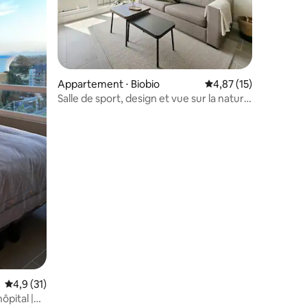
taires : 4,97 sur 5
Appartement ⋅ Biobio
Évaluation moyenne su
4,87 (15)
Salle de sport, design et vue sur la nature
| Centre
Évaluation moyenne sur la base de 31 commentaires : 4,9 sur 5
4,9 (31)
ôpital |