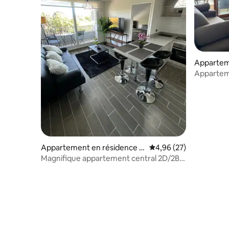
Appartem
Apparteme
Appartement en résidence ⋅
Évaluation moyenne sur
4,96 (27)
Los Ángeles
Magnifique appartement central 2D/2B
avec chauffage