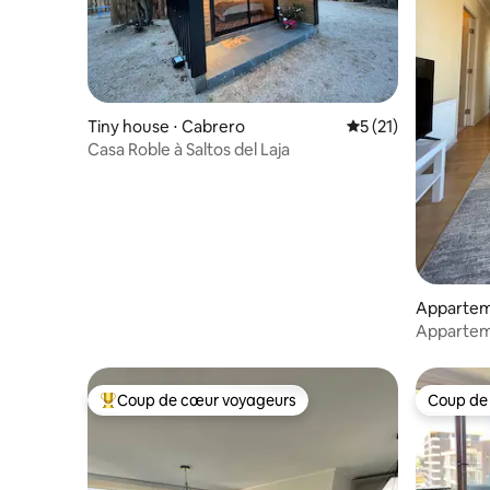
Tiny house ⋅ Cabrero
Évaluation moyenne
5 (21)
Casa Roble à Saltos del Laja
Appartem
Appartem
Coup de cœur voyageurs
Coup de
Coups de cœur voyageurs les plus appréciés
Coup de