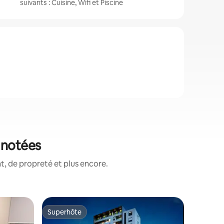
suivants : Cuisine, Wifi et Piscine
 notées
, de propreté et plus encore.
Appartem
Superhôte
Coup
Superhôte
Coups d
Los Ange
Appartem