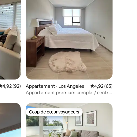
taires : 4,92 sur 5
Évaluation moyenne sur la base de 92 commentaires : 4,92 sur 5
4,92 (92)
Appartement ⋅ Los Angeles
Évaluation moyenne su
4,92 (65)
Appartement premium complet/ central
/ piscine
Coup de cœur voyageurs
Coup de cœur voyageurs