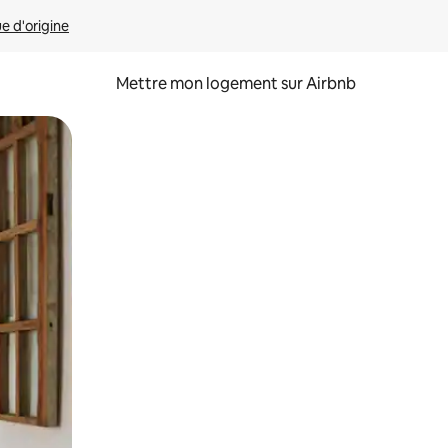
ue d'origine
Mettre mon logement sur Airbnb
sant glisser.