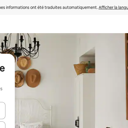
nes informations ont été traduites automatiquement. 
Afficher la lang
de
es
hes vers le haut et vers le bas pour les parcourir ou en appuyant et en fai