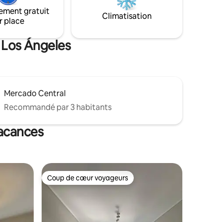
besoins et
détendu. Il dispose de la climatisation et
able sans
ement gratuit
du chauffage, ainsi que d’une terrasse
Climatisation
de moyen
r place
avec vue. Il est situé dans un quartier
exceptionnel, à proximité de tout.
e Los Ángeles
Mercado Central
Recommandé par 3 habitants
vacances
Coup de cœur voyageurs
Coup de cœur voyageurs