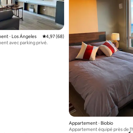
ent ⋅ Los Ángeles
Évaluation moyenne sur la base de 68 commen
4,97 (68)
nt avec parking privé.
 la base de 27 commentaires : 4,96 sur 5
Appartement ⋅ Biobio
Appartement équipé près de l'h