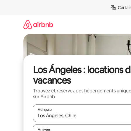
Aller
Certai
directement
au
contenu
Los Ángeles : locations 
vacances
Trouvez et réservez des hébergements uniqu
sur Airbnb
Adresse
Lorsque les résultats s'affichent, utilisez les flèc
Arrivée