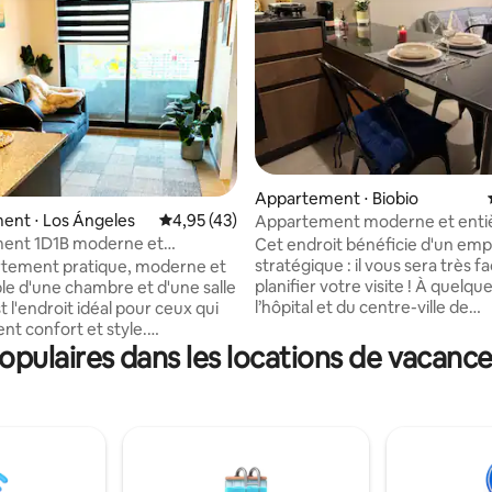
 la base de 52 commentaires : 4,88 sur 5
Appartement ⋅ Biobio
ent ⋅ Los Ángeles
Évaluation moyenne sur la base de 43 comme
4,95 (43)
Appartement moderne et ent
équipé à Biobio
ent 1D1B moderne et
Cet endroit bénéficie d'un em
le
stratégique : il vous sera très fa
rtement pratique, moderne et
planifier votre visite ! À quelqu
le d'une chambre et d'une salle
l’hôpital et du centre-ville de
t l'endroit idéal pour ceux qui
Los Angeles, il est situé dans u
nt confort et style.
excellente avenue de la ville, a
pulaires dans les locations de vacance
nt stratégique, à quelques
excellente connectivité et des
ntre, des supermarchés, de
commerces. Le bâtiment dispos
de LA, des transports en
pieds, d’un centre commercial 
des zones de loisirs. Il
comprend, entre autres, un
'une cuisine équipée, d'espaces
supermarché, un KFC, une salle
ls et de détails de qualité qui
une cafétéria et une pharmacie
ent une expérience de vie