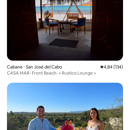
Cabane ⋅ San José del Cabo
Évaluation moy
4,84 (134)
CASA MAR- Front Beach- « Rustico Lounge »