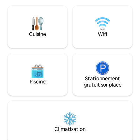
climatisation et au Wi-Fi, et sont invités à
Que vous soyez ic
profiter de promenades paisibles dans
romantique, un vo
tout le parc. Un séjour idéal pour les
séjour paisible où
couples, les voyageurs en solo ou toute
espace offre intim
personne à la recherche d'une
caractère.
expérience Baja calme et design
Cuisine
Wifi
immergée dans la nature.
Stationnement
Piscine
gratuit sur place
Climatisation