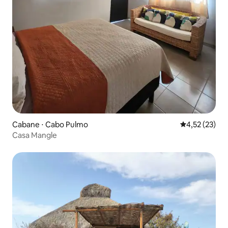
Cabane ⋅ Cabo Pulmo
Évaluation mo
4,52 (23)
Casa Mangle