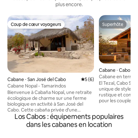
plus encore.
Coup de cœur voyageurs
Superhôte
Coup de cœur voyageurs
Superhôte
Cabane ⋅ Cabo Sa
Cabane en terre 
Cabane ⋅ San José del Cabo
Évaluation moyenne sur la 
5 (6)
El Tezal, Cabo San Lucas 
Cabane Nopal - Tamarindos
unique de style ca
Bienvenue à Cabaña Nopal, une retraite
rustique et confo
écologique de charme sur une ferme
pour les couples o
biologique en activité à San José del
solo, il offre une 
Cabo. Cette cabaña privée d'une
avec une salle de 
Los Cabos : équipements populaires
chambre est située au calme dans la
les étoiles, une c
propriété, à quelques pas du restaurant
dans les cabanes en location
un environnement 
et des jardins de Tamarindos. Les
désert, à quelque
voyageurs ont accès à la ferme, à la
du centre-ville de 