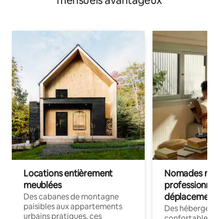
mensuels avantageux
Locations entièrement
Nomades num
meublées
professionnel
déplacement
Des cabanes de montagne
paisibles aux appartements
Des hébergem
urbains pratiques, ces
confortables p