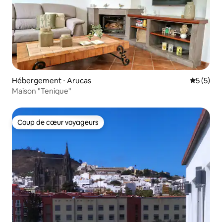
Hébergement ⋅ Arucas
Évaluatio
5 (5)
Maison "Tenique"
Coup de cœur voyageurs
Coup de cœur voyageurs