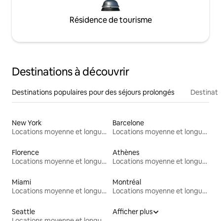
Résidence de tourisme
Destinations à découvrir
Destinations populaires pour des séjours prolongés
Destinati
New York
Barcelone
Locations moyenne et longue durée
Locations moyenne et longue durée
Florence
Athènes
Locations moyenne et longue durée
Locations moyenne et longue durée
Miami
Montréal
Locations moyenne et longue durée
Locations moyenne et longue durée
Seattle
Afficher plus
Locations moyenne et longue durée