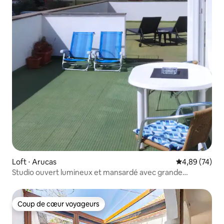
Loft ⋅ Arucas
Évaluation mo
4,89 (74)
Studio ouvert lumineux et mansardé avec grande
terrasse
Coup de cœur voyageurs
Coup de cœur voyageurs