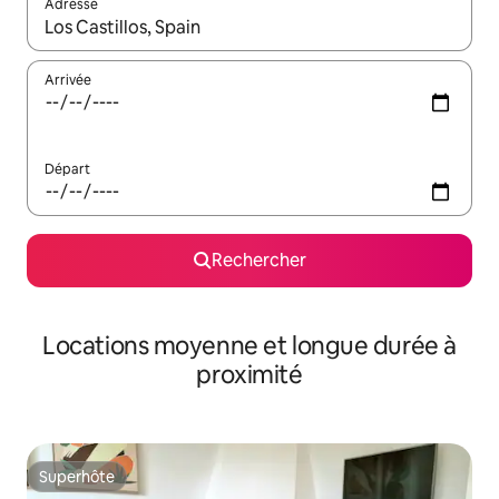
Adresse
Lorsque les résultats s'affichent, utilisez les flèches vers le hau
Arrivée
Départ
Rechercher
Locations moyenne et longue durée à
proximité
Superhôte
Superhôte