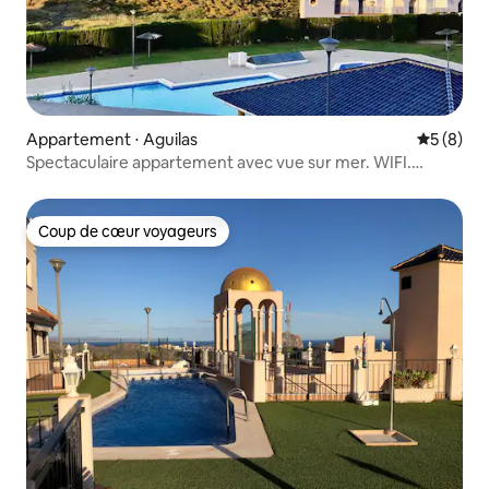
Appartement ⋅ Aguilas
Évaluatio
5 (8)
Spectaculaire appartement avec vue sur mer. WIFI.
SmartTV
Coup de cœur voyageurs
Coup de cœur voyageurs