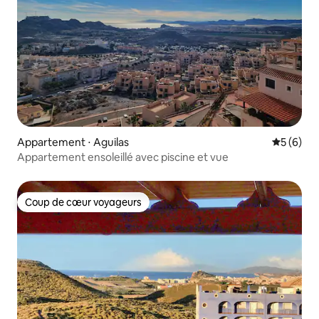
Appartement ⋅ Aguilas
Évaluatio
5 (6)
Appartement ensoleillé avec piscine et vue
Coup de cœur voyageurs
Coup de cœur voyageurs