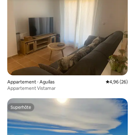
Appartement ⋅ Aguilas
Évaluation mo
4,96 (26)
Appartement Vistamar
Superhôte
Superhôte