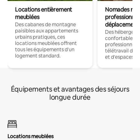
Locations entièrement
Nomades num
meublées
professionnel
déplacement
Des cabanes de montagne
paisibles aux appartements
Des hébergem
urbains pratiques, ces
confortables p
locations meublées offrent
professionnels
tous les équipements d'un
télétravail dis
logement standard.
et d'espaces de
Équipements et avantages des séjours
longue durée
Locations meublées