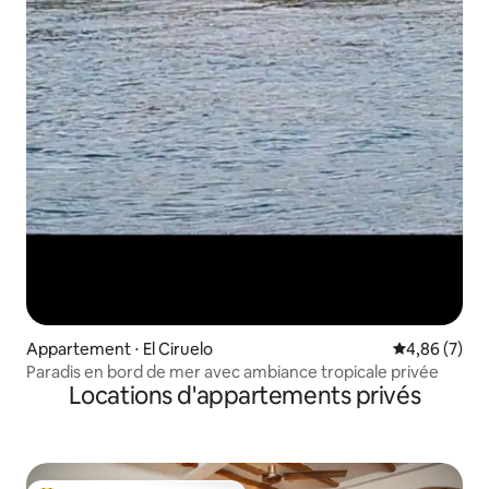
Appartement ⋅ El Ciruelo
Évaluation m
4,86 (7)
Paradis en bord de mer avec ambiance tropicale privée
Locations d'appartements privés