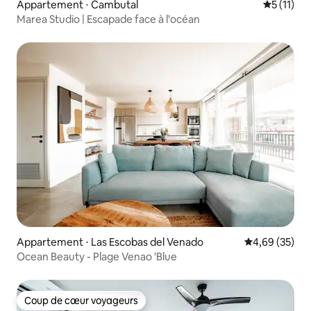
Appartement ⋅ Cambutal
Évaluatio
5 (11)
Marea Studio | Escapade face à l'océan
Appartement ⋅ Las Escobas del Venado
Évaluation mo
4,69 (35)
Ocean Beauty - Plage Venao 'Blue
Coup de cœur voyageurs
Coup de cœur voyageurs