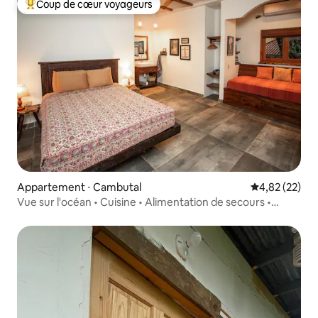
Coup de cœur voyageurs
Coups de cœur voyageurs les plus appréciés
Appartement ⋅ Cambutal
Évaluation mo
4,82 (22)
Vue sur l'océan • Cuisine • Alimentation de secours •
Travail + Surf