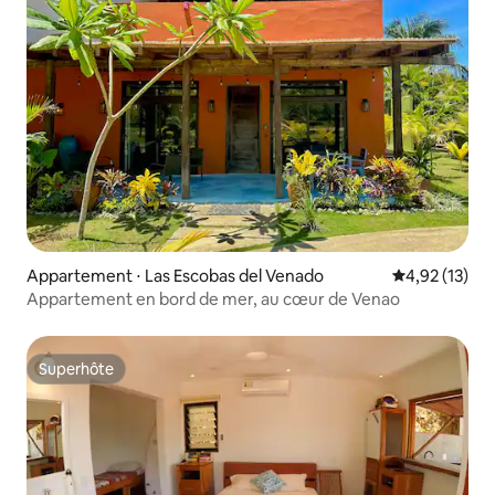
Appartement ⋅ Las Escobas del Venado
Évaluation mo
4,92 (13)
Appartement en bord de mer, au cœur de Venao
Superhôte
Superhôte