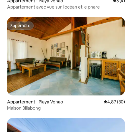
Appartement ⋅ Playa Venao
Évaluatio
5 (4)
Appartement avec vue sur l'océan et le phare
Superhôte
Superhôte
Appartement ⋅ Playa Venao
Évaluation mo
4,87 (30)
Maison Billabong