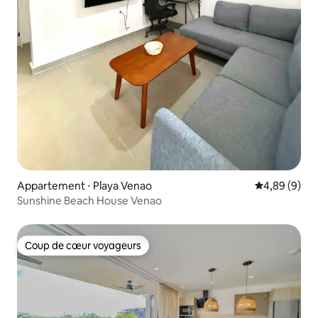
Appartement ⋅ Playa Venao
Évaluation m
4,89 (9)
Sunshine Beach House Venao
Coup de cœur voyageurs
Coup de cœur voyageurs