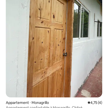
Appartement ⋅ Monagrillo
Évaluation m
4,75 (4)
Appartement confortable à Monagrillo, Chitré