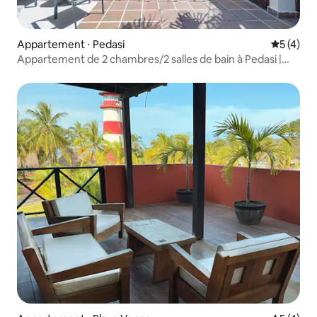
Appartement ⋅ Pedasi
Évaluatio
5 (4)
Appartement de 2 chambres/2 salles de bain à Pedasi |
Proche de la plage et de la ville