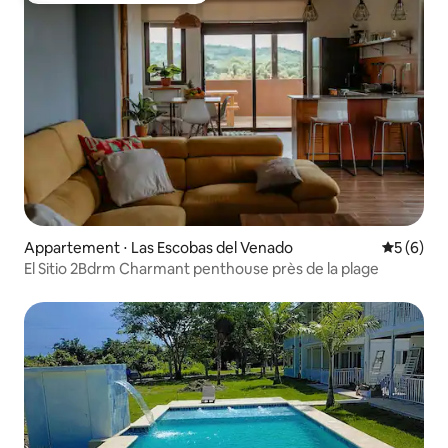
Appartement ⋅ Las Escobas del Venado
Évaluatio
5 (6)
El Sitio 2Bdrm Charmant penthouse près de la plage