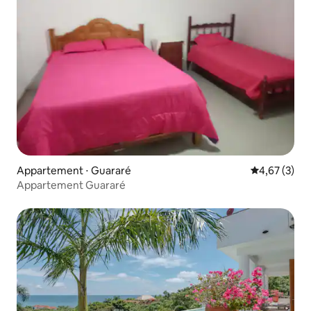
Appartement ⋅ Guararé
Évaluation m
4,67 (3)
Appartement Guararé