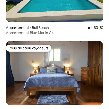
Appartement ⋅ Bull Beach
Évaluation m
4,63 (8)
Appartement Blue Marlin C4
Coup de cœur voyageurs
Coup de cœur voyageurs