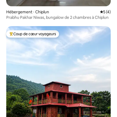
Hébergement ⋅ Chiplun
Évaluatio
5 (4)
Prabhu Pakhar Niwas, bungalow de 2 chambres à Chiplun
Coup de cœur voyageurs
Coups de cœur voyageurs les plus appréciés