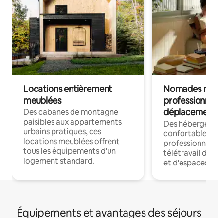
Locations entièrement
Nomades num
meublées
professionnel
déplacement
Des cabanes de montagne
paisibles aux appartements
Des hébergem
urbains pratiques, ces
confortables p
locations meublées offrent
professionnels
tous les équipements d'un
télétravail dis
logement standard.
et d'espaces de
Équipements et avantages des séjours