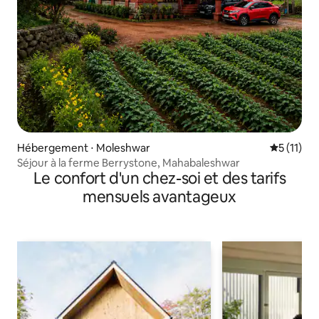
Hébergement ⋅ Moleshwar
Évaluatio
5 (11)
Séjour à la ferme Berrystone, Mahabaleshwar
Le confort d'un chez-soi et des tarifs
mensuels avantageux