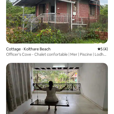
Cottage ⋅ Kolthare Beach
Évaluatio
5 (4)
Officer's Cove - Chalet confortable | Mer | Piscine | Lodha |
Tranquillité