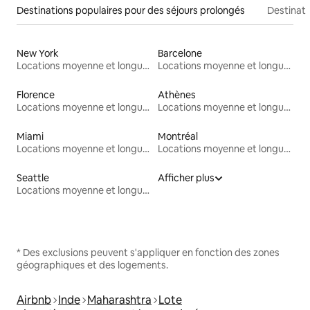
Destinations populaires pour des séjours prolongés
Destinati
New York
Barcelone
Locations moyenne et longue durée
Locations moyenne et longue durée
Florence
Athènes
Locations moyenne et longue durée
Locations moyenne et longue durée
Miami
Montréal
Locations moyenne et longue durée
Locations moyenne et longue durée
Seattle
Afficher plus
Locations moyenne et longue durée
* Des exclusions peuvent s'appliquer en fonction des zones
géographiques et des logements.
Airbnb
Inde
Maharashtra
Lote