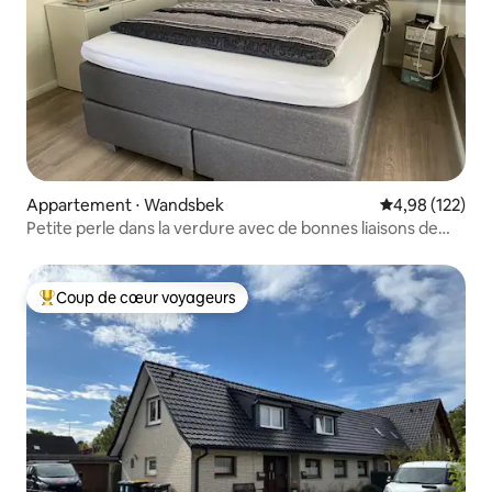
Appartement ⋅ Wandsbek
Évaluation moy
4,98 (122)
Petite perle dans la verdure avec de bonnes liaisons de
transport
Coup de cœur voyageurs
Coups de cœur voyageurs les plus appréciés