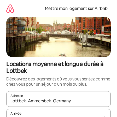
Aller
directement
Mettre mon logement sur Airbnb
au
contenu
Locations moyenne et longue durée à
Lottbek
Découvrez des logements où vous vous sentez comme
chez vous pour un séjour d'un mois ou plus.
Adresse
Lorsque les résultats s'affichent, utilisez les flèches vers le hau
Arrivée