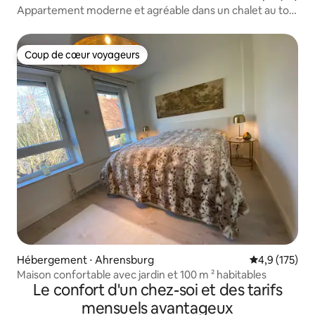
Appartement moderne et agréable dans un chalet au toit
de chaume
Coup de cœur voyageurs
Coup de cœur voyageurs
Hébergement ⋅ Ahrensburg
Évaluation mo
4,9 (175)
Maison confortable avec jardin et 100 m ² habitables
Le confort d'un chez-soi et des tarifs
mensuels avantageux