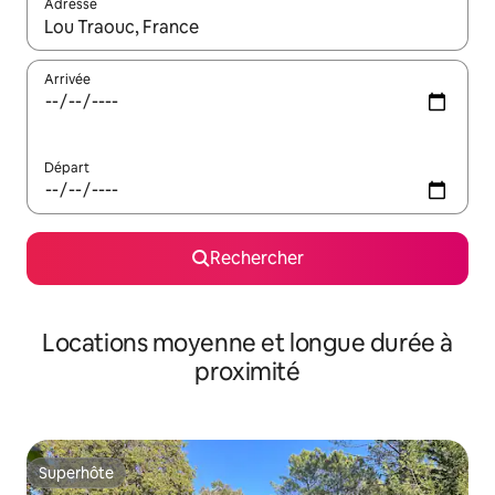
Adresse
Lorsque les résultats s'affichent, utilisez les flèches vers le hau
Arrivée
Départ
Rechercher
Locations moyenne et longue durée à
proximité
Superhôte
Superhôte