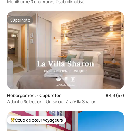
Mobilhome 3 chambres 2 sdb climatisé
Superhôte
Superhôte
Hébergement ⋅ Capbreton
Évaluation m
4,9 (67)
Atlantic Selection - Un séjour à la Villa Sharon !
Coup de cœur voyageurs
Coups de cœur voyageurs les plus appréciés