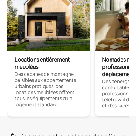
Locations entièrement
Nomades num
meublées
professionnel
déplacement
Des cabanes de montagne
paisibles aux appartements
Des hébergem
urbains pratiques, ces
confortables p
locations meublées offrent
professionnels
tous les équipements d'un
télétravail dis
logement standard.
et d'espaces de