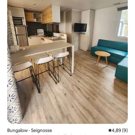
Bungalow ⋅ Seignosse
Évaluation m
4,89 (9)