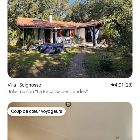
Villa ⋅ Seignosse
Évaluation mo
4,91 (23)
Jolie maison “La Becasse des Landes”
Coup de cœur voyageurs
Coup de cœur voyageurs