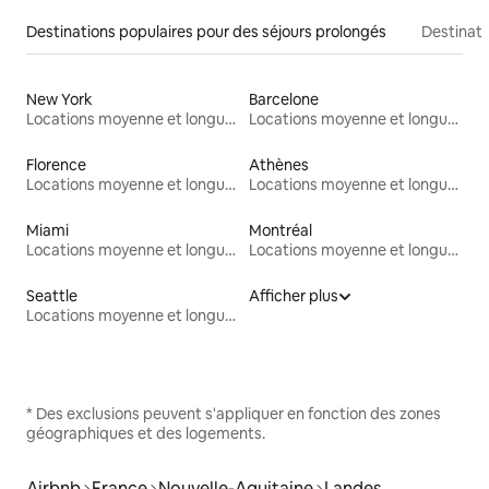
Destinations populaires pour des séjours prolongés
Destinati
New York
Barcelone
Locations moyenne et longue durée
Locations moyenne et longue durée
Florence
Athènes
Locations moyenne et longue durée
Locations moyenne et longue durée
Miami
Montréal
Locations moyenne et longue durée
Locations moyenne et longue durée
Seattle
Afficher plus
Locations moyenne et longue durée
* Des exclusions peuvent s'appliquer en fonction des zones
géographiques et des logements.
Airbnb
France
Nouvelle-Aquitaine
Landes