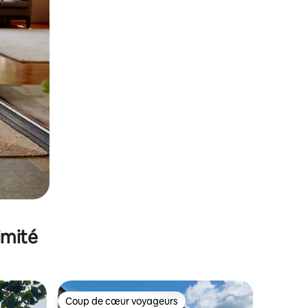
imité
Coup de cœur voyageurs
lus appréciés
Coup de cœur voyageurs