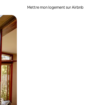
Mettre mon logement sur Airbnb
sant glisser.