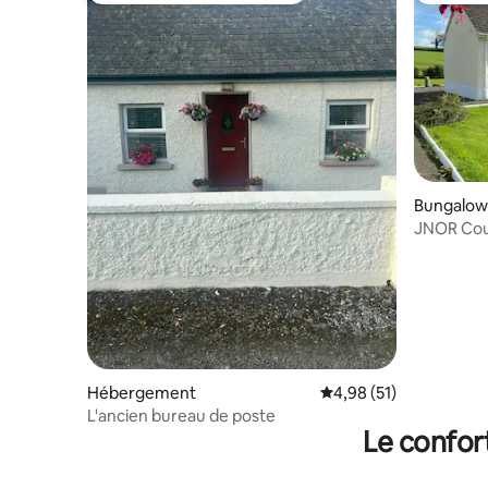
Bungalow
JNOR Cou
campagne
Hébergement
Évaluation moyenne su
4,98 (51)
L'ancien bureau de poste
Le confor