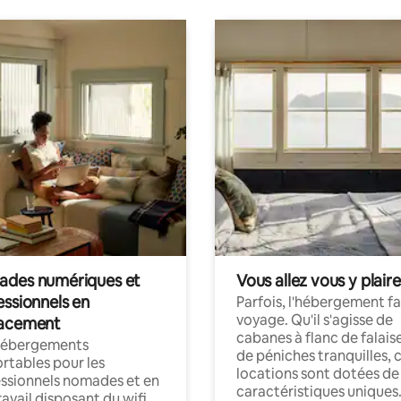
des numériques et
Vous allez vous y plaire
essionnels en
Parfois, l'hébergement fai
voyage. Qu'il s'agisse de
acement
cabanes à flanc de falais
hébergements
de péniches tranquilles, 
rtables pour les
locations sont dotées de
ssionnels nomades et en
caractéristiques uniques
ravail disposant du wifi