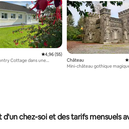
Évaluation moyenne sur la base de 55 commen
4,96 (55)
Château
É
ntry Cottage dans une
 pittoresque.
Mini-château gothique magiqu
3 chambres.
r la base de 51 commentaires : 4,98 sur 5
t d'un chez-soi et des tarifs mensuels 