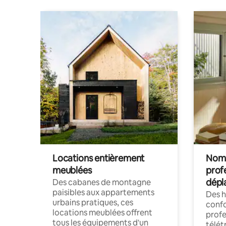
Locations entièrement
Noma
meublées
prof
dépl
Des cabanes de montagne
paisibles aux appartements
Des 
urbains pratiques, ces
confo
locations meublées offrent
profe
tous les équipements d'un
télét