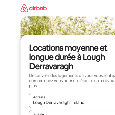
Aller
directement
au
contenu
Locations moyenne et
longue durée à Lough
Derravaragh
Découvrez des logements où vous vous sente
comme chez vous pour un séjour d'un mois ou
plus.
Adresse
Lorsque les résultats s'affichent, utilisez les flèc
Arrivée