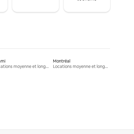
ami
Montréal
Locations moyenne et longue durée
Locations moyenne et longue durée