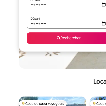
Départ
Rechercher
Loca
Coup de cœur voyageurs
Coup 
Coups de cœur voyageurs les plus appréciés
Coups de