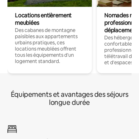
Locations entièrement
Nomades num
meublées
professionnel
déplacement
Des cabanes de montagne
paisibles aux appartements
Des hébergem
urbains pratiques, ces
confortables p
locations meublées offrent
professionnels
tous les équipements d'un
télétravail dis
logement standard.
et d'espaces de
Équipements et avantages des séjours
longue durée