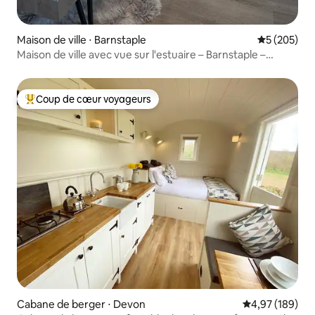
Maison de ville ⋅ Barnstaple
Évaluation 
5 (205)
Maison de ville avec vue sur l'estuaire – Barnstaple –
North Devon
Coup de cœur voyageurs
Coups de cœur voyageurs les plus appréciés
Cabane de berger ⋅ Devon
Évaluation moy
4,97 (189)