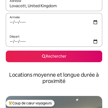
Adresse
Lorsque les résultats s'affichent, utilisez les flèches vers le hau
Arrivée
Départ
Rechercher
Locations moyenne et longue durée à
proximité
Coup de cœur voyageurs
Coups de cœur voyageurs les plus appréciés