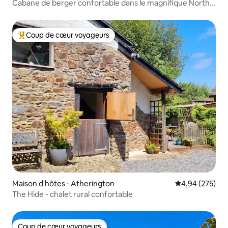
Cabane de berger confortable dans le magnifique North
Devon
Coup de cœur voyageurs
Coups de cœur voyageurs les plus appréciés
Maison d'hôtes ⋅ Atherington
Évaluation moy
4,94 (275)
The Hide - chalet rural confortable
Coup de cœur voyageurs