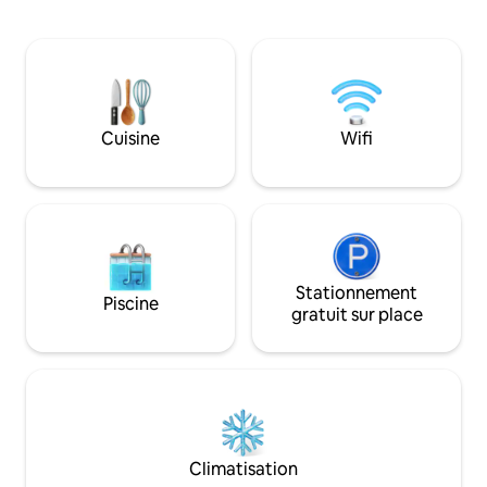
avez besoin. Il y a beaucoup de place
Marchez jusqu'à la
pour que tout le monde puisse passer
2 pâtés de maisons
une bonne nuit de sommeil.
shopping. Café et 
L'appartement comprend également
localement fournis
une salle de bain privée avec douche
complète, buanderie
récemment carrelée et sols chauffants.
Profitez du canyon
Notre coin petit-déjeuner dispose d'un
Cuisine
Wifi
en allant au sud j
four à micro-ondes, d'une machine à
Yellowstone depuis 
café Keurig, d'un réfrigérateur et d'un
Powell ! Venez vous
four grille-pain. (Il n'y a pas de cuisine
complète.)
Stationnement
Piscine
gratuit sur place
Climatisation