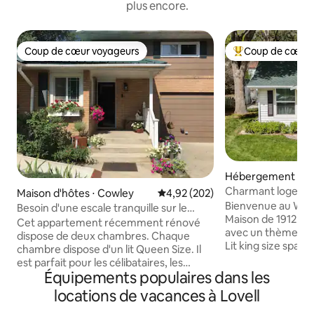
plus encore.
Coup de cœur voyageurs
Coup de cœur 
Coup de cœur voyageurs
Coups de cœur vo
Hébergement ⋅ Po
Charmant logemen
Maison d'hôtes ⋅ Cowley
Évaluation moyenne sur la base 
4,92 (202)
Wyoming
Bienvenue au Wyo
Besoin d'une escale tranquille sur le
Maison de 1912 e
chemin de Yellowstone ?
Cet appartement récemment rénové
avec un thème de 
dispose de deux chambres. Chaque
Lit king size spac
chambre dispose d'un lit Queen Size. Il
principale, lit quee
est parfait pour les célibataires, les
deuxième chambr
Équipements populaires dans les
couples ou les petites familles. Il y a aussi
double futon dans
de la place dans le foyer pour un matelas
locations de vacances à Lovell
nombreux équipe
futon queen size de qualité si vous en
Stationnement grat