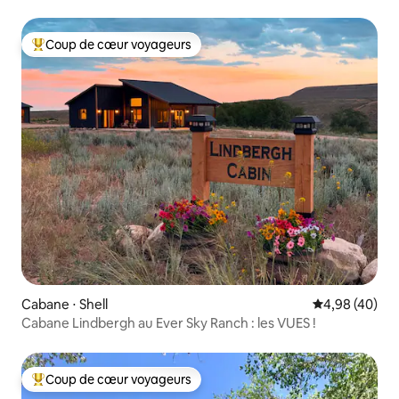
Coup de cœur voyageurs
Coups de cœur voyageurs les plus appréciés
Cabane ⋅ Shell
Évaluation mo
4,98 (40)
Cabane Lindbergh au Ever Sky Ranch : les VUES !
Coup de cœur voyageurs
Coups de cœur voyageurs les plus appréciés