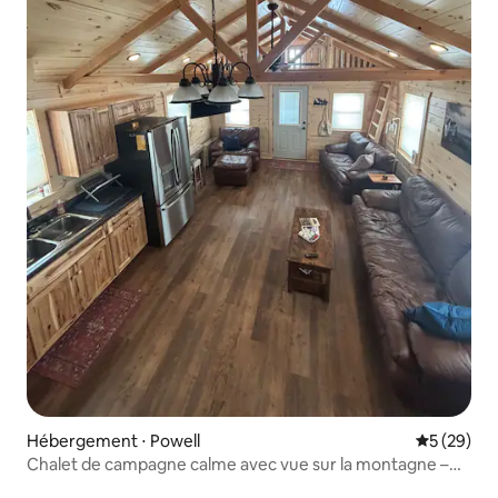
Hébergement ⋅ Powell
Évaluation
5 (29)
Chalet de campagne calme avec vue sur la montagne –
près de Powell