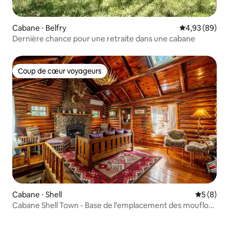
Cabane ⋅ Belfry
Évaluation mo
4,93 (89)
Dernière chance pour une retraite dans une cabane
Coup de cœur voyageurs
Coup de cœur voyageurs
Cabane ⋅ Shell
Évaluatio
5 (8)
Cabane Shell Town - Base de l'emplacement des mouflons
d'Amérique