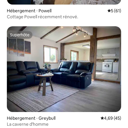
Hébergement ⋅ Powell
Évaluation
5 (61)
Cottage Powell récemment rénové.
Superhôte
Superhôte
Hébergement ⋅ Greybull
Évaluation mo
4,69 (45)
La caverne d'homme