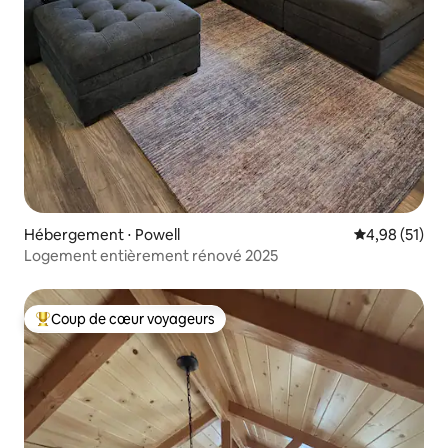
Hébergement ⋅ Powell
Évaluation mo
4,98 (51)
Logement entièrement rénové 2025
Coup de cœur voyageurs
Coups de cœur voyageurs les plus appréciés