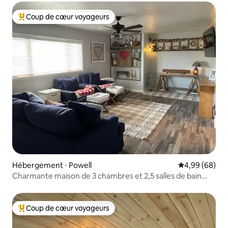
Coup de cœur voyageurs
Coups de cœur voyageurs les plus appréciés
Hébergement ⋅ Powell
Évaluation mo
4,99 (68)
Charmante maison de 3 chambres et 2,5 salles de bain
prête à vous accueillir.
Coup de cœur voyageurs
Coups de cœur voyageurs les plus appréciés