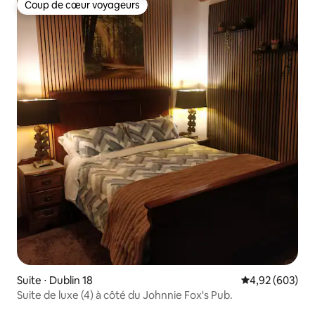
Coup de cœur voyageurs
Coup de cœur voyageurs
Suite ⋅ Dublin 18
Évaluation moy
4,92 (603)
Suite de luxe (4) à côté du Johnnie Fox's Pub.