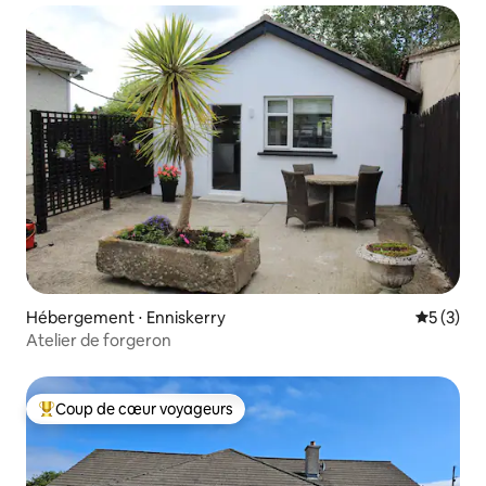
Hébergement ⋅ Enniskerry
Évaluatio
5 (3)
Atelier de forgeron
Coup de cœur voyageurs
Coups de cœur voyageurs les plus appréciés