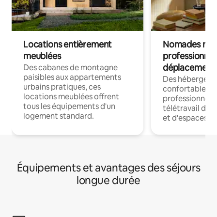
Locations entièrement
Nomades num
meublées
professionnel
déplacement
Des cabanes de montagne
paisibles aux appartements
Des hébergem
urbains pratiques, ces
confortables p
locations meublées offrent
professionnels
tous les équipements d'un
télétravail dis
logement standard.
et d'espaces de
Équipements et avantages des séjours
longue durée