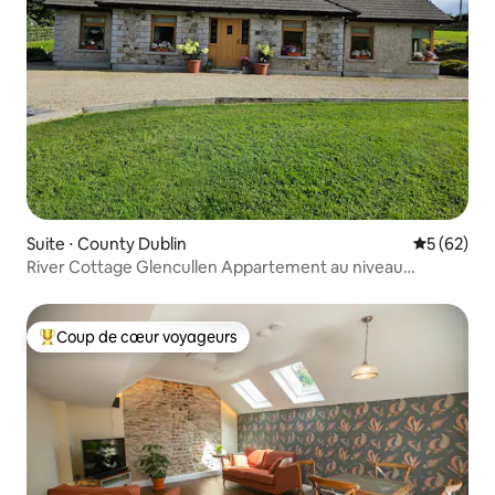
Suite ⋅ County Dublin
Évaluation
5 (62)
River Cottage Glencullen Appartement au niveau
supérieur
Coup de cœur voyageurs
Coups de cœur voyageurs les plus appréciés