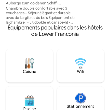
Auberge zum goldenen Schiff ·
confort moderne, 
Chambre en argile à colombages
Chambre double confortable avec 3
personnalisé et u
couchages – Séjour élégant et durable
entre ville, nature 
avec de l'argile et du bois Equipement de
voyageurs d'affair
la chambre : • Lit double et canapé-lit •
ce qui fait un séjou
Équipements populaires dans les hôtels
Salle de bain privée avec douche, sèche-
cheveux et articles de toilette gratuits •
de Lower Franconia
Smart-TV & WIFI • Coin salon pour se
détendre • Grande armoire Vivre
durablement : notre établissement
combine des matériaux naturels avec un
design moderne pour une sensation de
vie particulière. Petit déjeuner inclus
Environnement vieille ville historique
Réception 24h/24
Cuisine
Wifi
Stationnement
Piscine