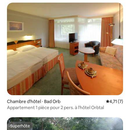
Chambre d'hôtel ⋅ Bad Orb
Évaluation 
4,71 (7)
Appartement 1 pièce pour 2 pers. à l'hôtel Orbtal
Superhôte
Superhôte