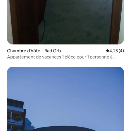
Chambre d'hôtel ⋅ Bad Orb
Évaluation m
4,25 (4)
Appartement de vacances 1 pièce pour 1 personne à
l'hôtel Orbtal