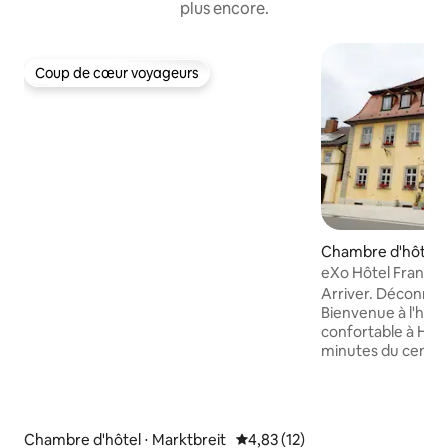
plus encore.
Coup de cœur voyageurs
Coup de cœur voyageurs
Chambre d'hôtel ⋅ 
eXo Hôtel Franka
Arriver. Déconnect
Bienvenue à l'hôte
confortable à Hall
minutes du centre
Bamberg. Que vou
affaires ou que vo
découvrir la ville 
mondial de l'UNES
Chambre d'hôtel ⋅ Marktbreit
Évaluation moyenne sur la base
4,83 (12)
touriste : notre hô