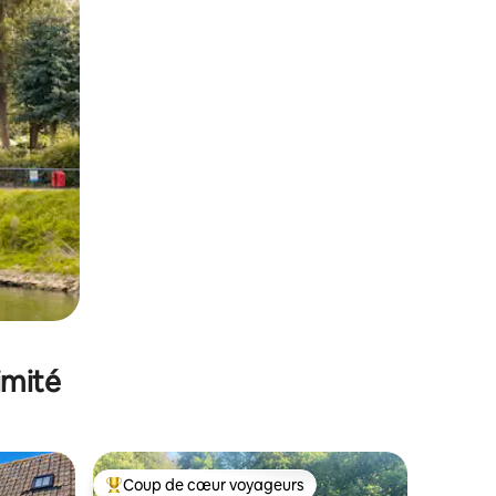
imité
Coup de cœur voyageurs
Coups de cœur voyageurs les plus appréciés