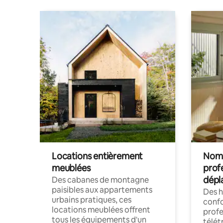
Locations entièrement
Noma
meublées
prof
dépl
Des cabanes de montagne
paisibles aux appartements
Des 
urbains pratiques, ces
confo
locations meublées offrent
profe
tous les équipements d'un
télét