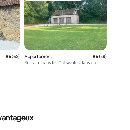
mmentaires : 5 sur 5
Évaluation moyenne sur la base de 62 commentaires : 5 sur 5
5 (62)
Appartement
Évaluation moyenne
5 (58)
Retraite dans les Cotswolds dans un
magnifique cadre rural
avantageux