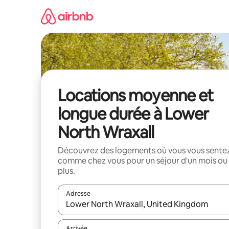
Aller
directement
au
contenu
Locations moyenne et
longue durée à Lower
North Wraxall
Découvrez des logements où vous vous sente
comme chez vous pour un séjour d'un mois ou
plus.
Adresse
Lorsque les résultats s'affichent, utilisez les flèc
Arrivée