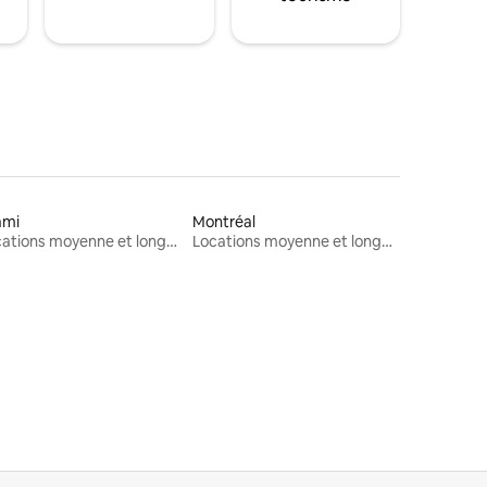
ami
Montréal
Locations moyenne et longue durée
Locations moyenne et longue durée