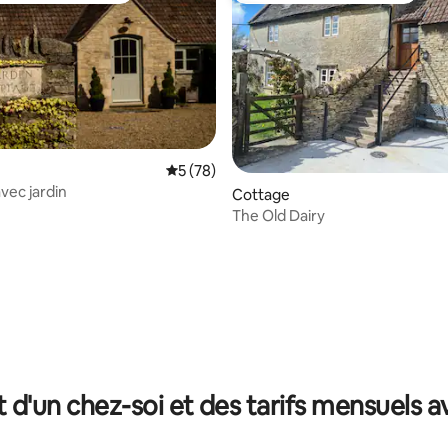
Évaluation moyenne sur la base de 78 co
5 (78)
vec jardin
Cottage
The Old Dairy
 sur la base de 19 commentaires : 5 sur 5
t d'un chez-soi et des tarifs mensuels 