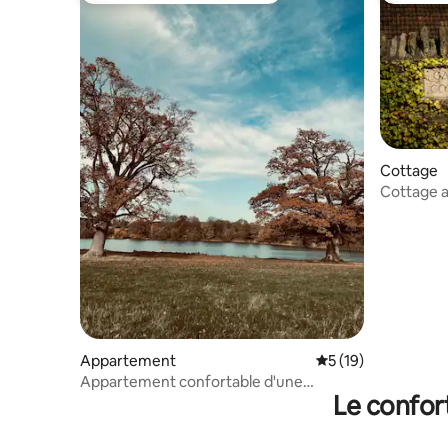
Cottage
Cottage a
Appartement
Évaluation moyenne
5 (19)
Appartement confortable d'une
Le confor
chambre + canapé-lit avec cour