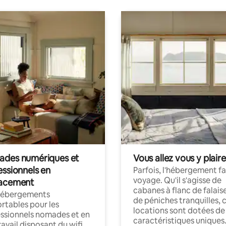
des numériques et
Vous allez vous y plaire
essionnels en
Parfois, l'hébergement fai
voyage. Qu'il s'agisse de
acement
cabanes à flanc de falais
hébergements
de péniches tranquilles, 
rtables pour les
locations sont dotées de
ssionnels nomades et en
caractéristiques uniques
ravail disposant du wifi