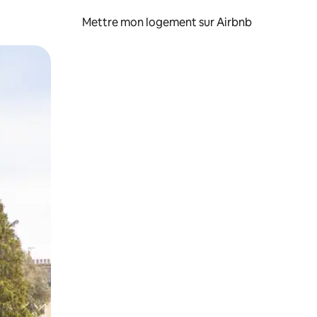
Mettre mon logement sur Airbnb
sant glisser.