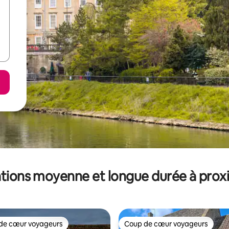
tions moyenne et longue durée à prox
de cœur voyageurs
Coup de cœur voyageurs
 cœur voyageurs les plus appréciés
Coup de cœur voyageurs