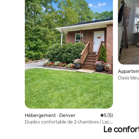
Apparteme
Oasis ble
Hébergement ⋅ Denver
Évaluation moyenn
5 (5)
Duplex confortable de 2 chambres | Lac
Le confor
Norman | Charlotte | Calme