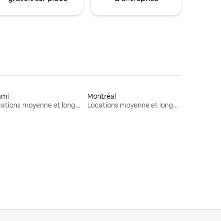
ami
Montréal
Locations moyenne et longue durée
Locations moyenne et longue durée