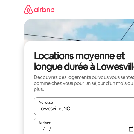
Aller
directement
au
contenu
Locations moyenne et
longue durée à Lowesvil
Découvrez des logements où vous vous sente
comme chez vous pour un séjour d'un mois ou
plus.
Adresse
Lorsque les résultats s'affichent, utilisez les flèc
Arrivée