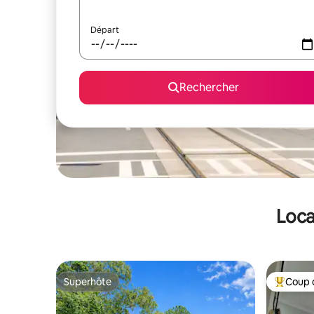
Départ
Rechercher
Loca
Superhôte
Coup 
Superhôte
Coups de