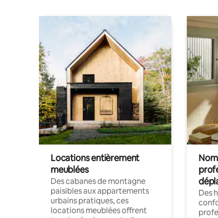
Locations entièrement
Noma
meublées
prof
dépl
Des cabanes de montagne
paisibles aux appartements
Des 
urbains pratiques, ces
confo
locations meublées offrent
profe