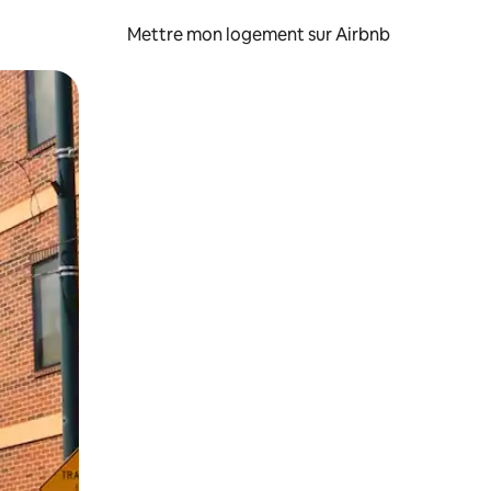
Mettre mon logement sur Airbnb
sant glisser.