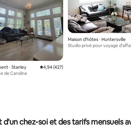
Maison d'hôtes ⋅ Huntersville
Studio privé pour voyage d'affa
escapade
nt ⋅ Stanley
Évaluation moyenne sur la base de 427 comme
4,94 (427)
ue de Caroline
e sur la base de 5 commentaires : 5 sur 5
t d'un chez-soi et des tarifs mensuels 