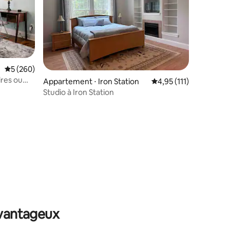
Évaluation moyenne sur la base de 260 commentaires : 5 sur 5
5 (260)
ires ou
Appartement ⋅ Iron Station
Évaluation moyenne su
4,95 (111)
Studio à Iron Station
ntaires : 4,94 sur 5
avantageux