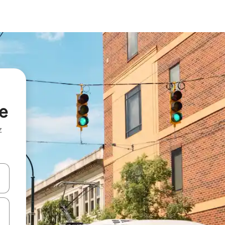
le
z
hes vers le haut et vers le bas pour les parcourir ou en appuyant et en fai