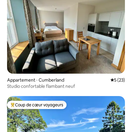
Appartement ⋅ Cumberland
Évaluation
5 (23)
Studio confortable flambant neuf
Coup de cœur voyageurs
Coups de cœur voyageurs les plus appréciés