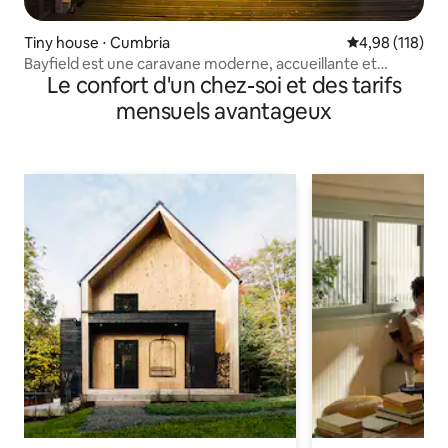
Tiny house ⋅ Cumbria
Évaluation moy
4,98 (118)
Bayfield est une caravane moderne, accueillante et
Le confort d'un chez-soi et des tarifs
confortable.
mensuels avantageux