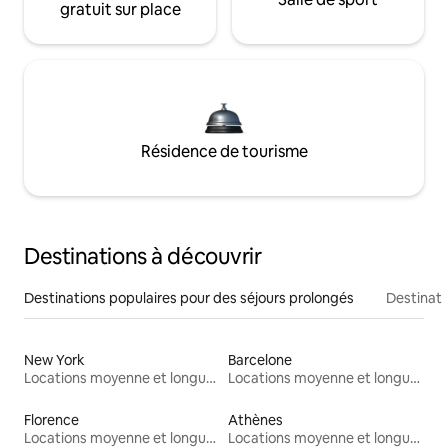
gratuit sur place
Résidence de tourisme
Destinations à découvrir
Destinations populaires pour des séjours prolongés
Destinati
New York
Barcelone
Locations moyenne et longue durée
Locations moyenne et longue durée
Florence
Athènes
Locations moyenne et longue durée
Locations moyenne et longue durée