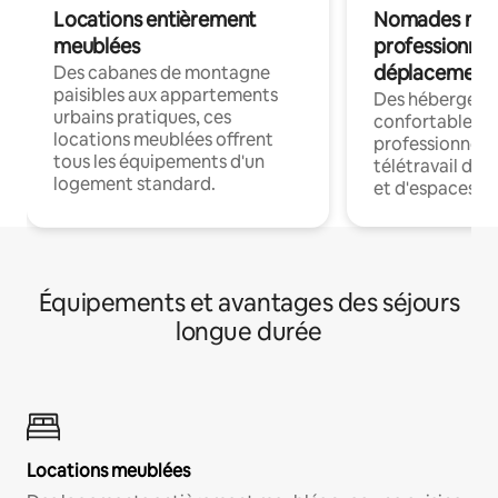
Locations entièrement
Nomades num
meublées
professionnel
déplacement
Des cabanes de montagne
paisibles aux appartements
Des hébergem
urbains pratiques, ces
confortables p
locations meublées offrent
professionnels
tous les équipements d'un
télétravail dis
logement standard.
et d'espaces de
Équipements et avantages des séjours
longue durée
Locations meublées