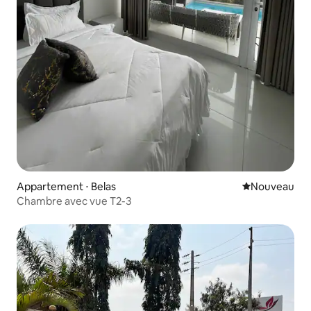
Appartement ⋅ Belas
Nouvel hébe
Nouveau
Chambre avec vue T2-3