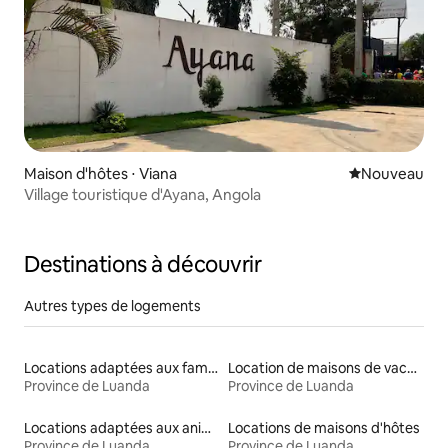
Maison d'hôtes ⋅ Viana
Nouvel hébe
Nouveau
Village touristique d'Ayana, Angola
Destinations à découvrir
Autres types de logements
Locations adaptées aux familles
Location de maisons de vacances
Province de Luanda
Province de Luanda
Locations adaptées aux animaux
Locations de maisons d'hôtes
Province de Luanda
Province de Luanda