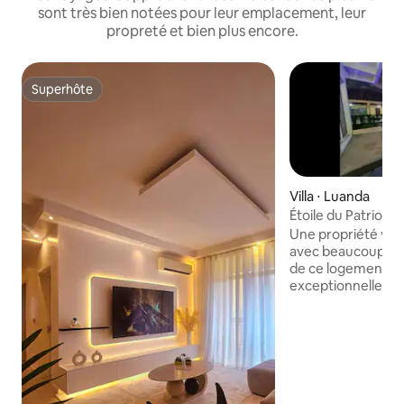
sont très bien notées pour leur emplacement, leur
propreté et bien plus encore.
Superhôte
Superhôte
Villa ⋅ Luanda
Étoile du Patriote
Une propriété vra
avec beaucoup à offrir ! La c
de ce logement lu
exceptionnellement
des intérieurs trè
détendent l'ambi
TRelax avec toute 
endroit paisible où
télévision par câbl
toutes les chambre