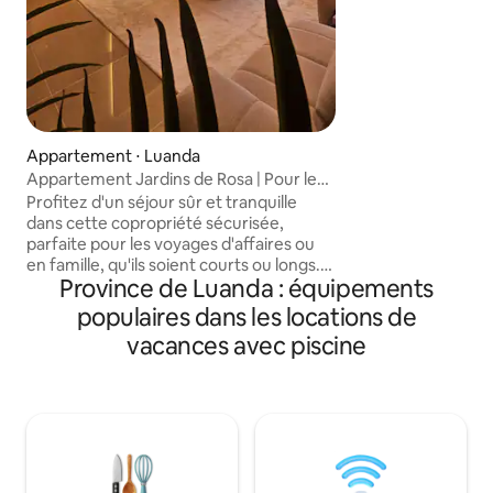
jusqu'à 4 véhicule
pour voiture, vidé
d'alarme. nous avons également une
société de sécurit
de la protection d
environs. le logement dispose d'une
surveillance à domi
Appartement ⋅ Luanda
Appartement Jardins de Rosa | Pour les
professionnels et les familles
Profitez d'un séjour sûr et tranquille
dans cette copropriété sécurisée,
parfaite pour les voyages d'affaires ou
en famille, qu'ils soient courts ou longs.
Province de Luanda : équipements
L'appartement T3 offre confort et
fiabilité avec une alimentation de
populaires dans les locations de
secours, des systèmes d'eau et 2 places
vacances avec piscine
de stationnement. Accédez à une salle
de sport, à une aire de jeux et à des
terrains de sport sur place. Idéalement
situé à proximité de restaurants, d'un
supermarché, d'une pharmacie, d'une
banque et d'un centre médical ; tout ce
dont vous avez besoin à quelques