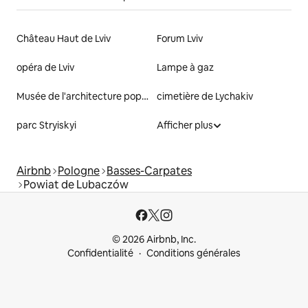
Château Haut de Lviv
Forum Lviv
opéra de Lviv
Lampe à gaz
Musée de l'architecture populaire et de la vie rurale à Lviv nommé d'après Klymentii Sheptytskii
cimetière de Lychakiv
parc Stryiskyi
Afficher plus
Airbnb
Pologne
Basses-Carpates
Powiat de Lubaczów
© 2026 Airbnb, Inc.
Confidentialité
Conditions générales