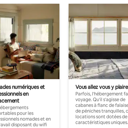
des numériques et
Vous allez vous y plaire
essionnels en
Parfois, l'hébergement fai
voyage. Qu'il s'agisse de
acement
cabanes à flanc de falais
hébergements
de péniches tranquilles, 
rtables pour les
locations sont dotées de
ssionnels nomades et en
caractéristiques uniques
ravail disposant du wifi