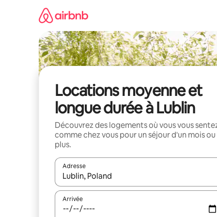
Aller
directement
au
contenu
Locations moyenne et
longue durée à Lublin
Découvrez des logements où vous vous sente
comme chez vous pour un séjour d'un mois ou
plus.
Adresse
Lorsque les résultats s'affichent, utilisez les flèc
Arrivée