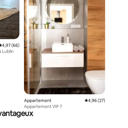
taires : 4,93 sur 5
Évaluation moyenne sur la base de 66 commentaires : 4,97 sur 5
4,97 (66)
 Lublin
Appartement
Évaluation moyenne su
4,96 (27)
Appartement VIP 7
avantageux