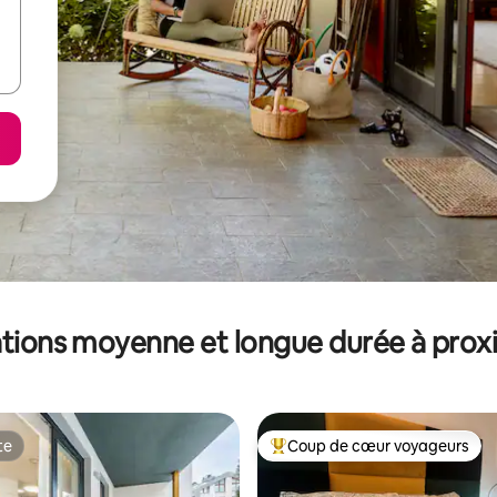
tions moyenne et longue durée à prox
te
Coup de cœur voyageurs
te
Coups de cœur voyageurs les p