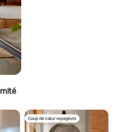
imité
Coup de cœur voyageurs
lus appréciés
Coup de cœur voyageurs