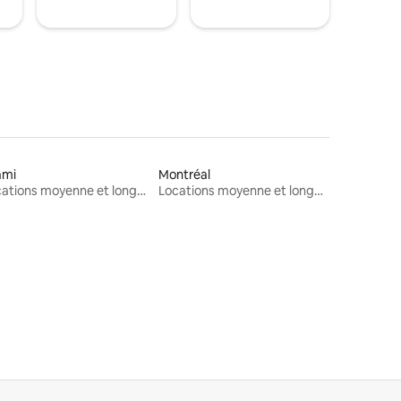
ami
Montréal
Locations moyenne et longue durée
Locations moyenne et longue durée