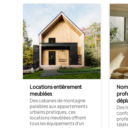
Locations entièrement
Noma
meublées
prof
dépl
Des cabanes de montagne
paisibles aux appartements
Des 
urbains pratiques, ces
confo
locations meublées offrent
profe
tous les équipements d'un
télét