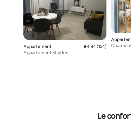
Apparte
Charmant 
Appartement
Évaluation moyenne sur 
4,94 (124)
belle terr
Appartement Stay Inn
Le confor