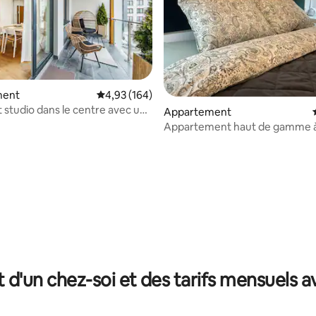
ment
Évaluation moyenne sur la base de 164 commen
4,93 (164)
studio dans le centre avec une
la base de 124 commentaires : 4,94 sur 5
Appartement
asse
Appartement haut de gamme à
t d'un chez-soi et des tarifs mensuels 