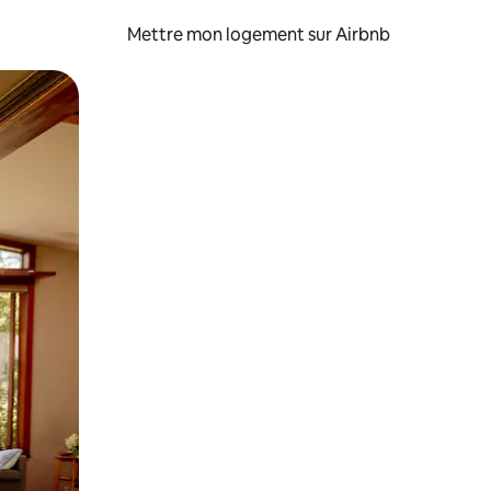
Mettre mon logement sur Airbnb
sant glisser.