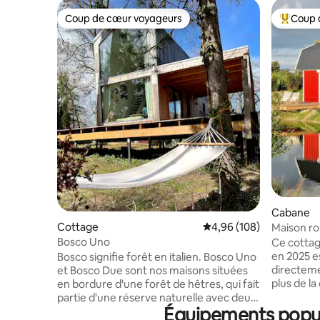
Coup de cœur voyageurs
Coup 
Coup de cœur voyageurs
Coups de
Cabane
Cottage
Évaluation moyenne sur 
4,96 (108)
Maison r
Bosco Uno
Ce cottag
en 2025 es
Bosco signifie forêt en italien. Bosco Uno
directeme
et Bosco Due sont nos maisons situées
plus de l
en bordure d'une forêt de hêtres, qui fait
oiseaux sont actif
partie d'une réserve naturelle avec deux
Équipements popula
toilettes 
lacs à la magnifique eau couleur