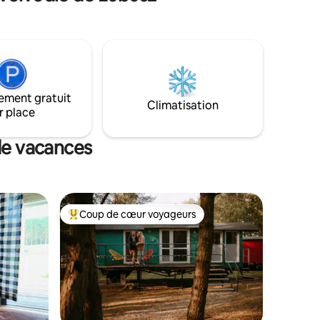
e. Quoi
entièrement équipée, de deux salles de
é
bains, d'un grand séjour et d'un espace
nt des
récréatif avec piscine intérieure,
u vent.
chauffée et ouverte toute l'année.
ement gratuit
Climatisation
r place
de vacances
Coup de cœur voyageurs
Coups de cœur voyageurs les plus appréciés