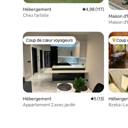
Hébergement
Évaluation moyenne sur
4,98 (117)
Chez l'artiste
Maison d'
Maison d'
Coup de cœur voyageurs
Coup 
Coup de cœur voyageurs
Coups de
Hébergement
Évaluation moyenne
5 (13)
Héberge
Appartement 2 avec jardin
Rzeka i La