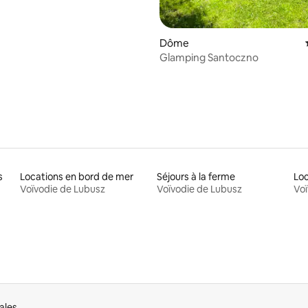
Dôme
Glamping Santoczno
s
Locations en bord de mer
Séjours à la ferme
Voïvodie de Lubusz
Voïvodie de Lubusz
Voï
ales