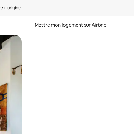
ue d'origine
Mettre mon logement sur Airbnb
sant glisser.