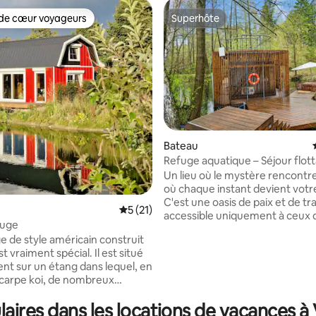
de cœur voyageurs
Superhôte
 cœur voyageurs les plus appréciés
Superhôte
Bateau
Refuge aquatique – Séjour flot
luxe n° 1
Un lieu où le mystère rencontre
où chaque instant devient votr
C'est une oasis de paix et de tra
Évaluation moyenne sur la base de 21 co
5 (21)
accessible uniquement à ceux 
la base de 108 commentaires : 4,96 sur 5
ouge
cherchent quelque chose de pl
e de style américain construit
bord de la nature sauvage et de 
t vraiment spécial. Il est situé
temps cesse d'exister et l'espa
nt sur un étang dans lequel, en
appartient entièrement à vous 
a carpe koi, de nombreux
plus proches. Dans ce sanctuai
s. Le bâtiment des
pouvez vous immerger dans le 
ires dans les locations de vacances à
et de la douche est juste à côté,
célébrer des moments qui rest