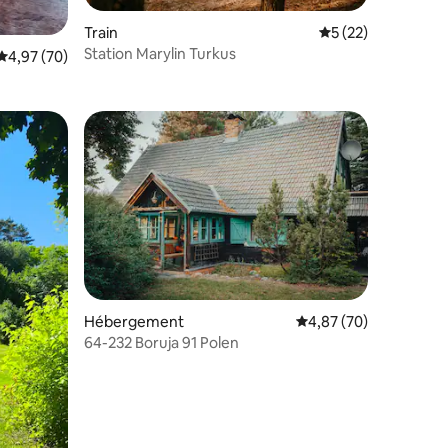
Train
Évaluation moyenne
5 (22)
Station Marylin Turkus
mmentaires : 5 sur 5
Évaluation moyenne sur la base de 70 commentaires : 4,97 sur 5
4,97 (70)
Hébergement
Évaluation moyenne su
4,87 (70)
64-232 Boruja 91 Polen
mmentaires : 5 sur 5