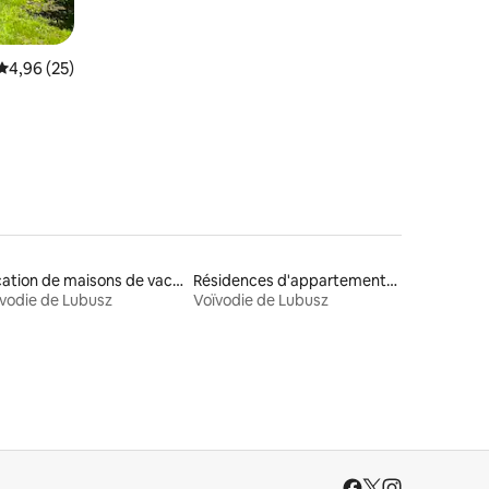
Évaluation moyenne sur la base de 25 commentaires : 4,96 sur 5
4,96 (25)
Location de maisons de vacances
Résidences d'appartements en location
vodie de Lubusz
Voïvodie de Lubusz