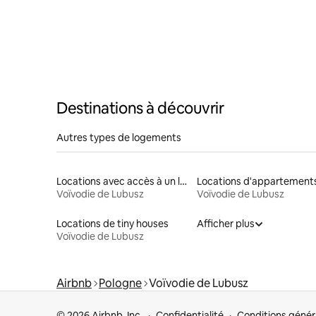
Destinations à découvrir
Autres types de logements
Locations avec accès à un lac
Locations d'appartement
Voïvodie de Lubusz
Voïvodie de Lubusz
Locations de tiny houses
Afficher plus
Voïvodie de Lubusz
Airbnb
Pologne
Voïvodie de Lubusz
© 2026 Airbnb, Inc.
Confidentialité
Conditions génér