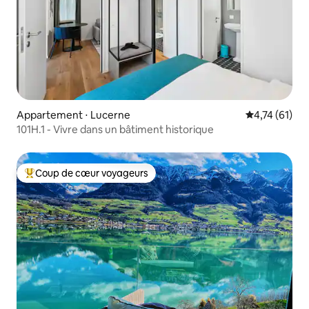
Appartement ⋅ Lucerne
Évaluation mo
4,74 (61)
101H.1 - Vivre dans un bâtiment historique
Coup de cœur voyageurs
Coups de cœur voyageurs les plus appréciés