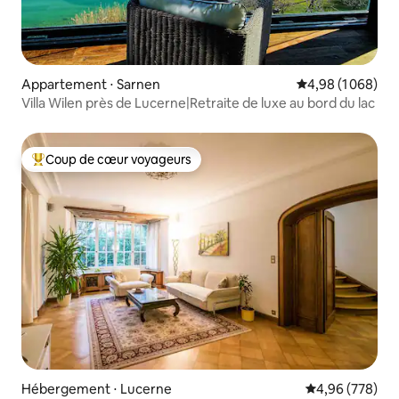
Appartement ⋅ Sarnen
Évaluation moyen
4,98 (1 068)
Villa Wilen près de Lucerne|Retraite de luxe au bord du lac
Coup de cœur voyageurs
Coups de cœur voyageurs les plus appréciés
Hébergement ⋅ Lucerne
Évaluation moy
4,96 (778)