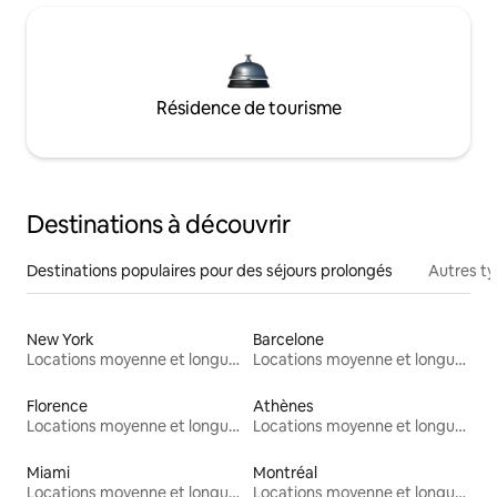
Résidence de tourisme
Destinations à découvrir
Destinations populaires pour des séjours prolongés
Autres t
New York
Barcelone
Locations moyenne et longue durée
Locations moyenne et longue durée
Florence
Athènes
Locations moyenne et longue durée
Locations moyenne et longue durée
Miami
Montréal
Locations moyenne et longue durée
Locations moyenne et longue durée