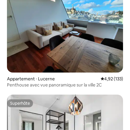
Appartement ⋅ Lucerne
Évaluation moy
4,92 (133)
Penthouse avec vue panoramique sur la ville 2C
Superhôte
Superhôte