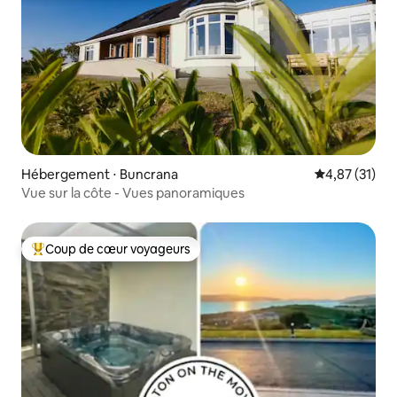
Hébergement ⋅ Buncrana
Évaluation mo
4,87 (31)
Vue sur la côte - Vues panoramiques
Coup de cœur voyageurs
Coups de cœur voyageurs les plus appréciés