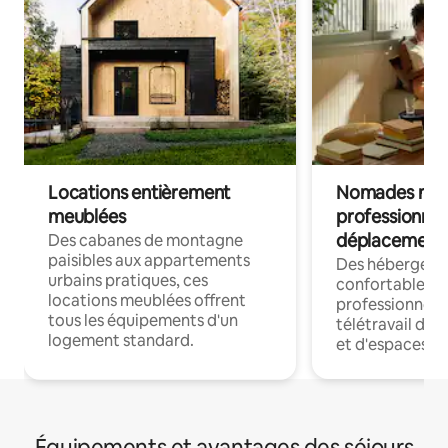
Locations entièrement
Nomades num
meublées
professionnel
déplacement
Des cabanes de montagne
paisibles aux appartements
Des hébergem
urbains pratiques, ces
confortables p
locations meublées offrent
professionnels
tous les équipements d'un
télétravail dis
logement standard.
et d'espaces de
Équipements et avantages des séjours