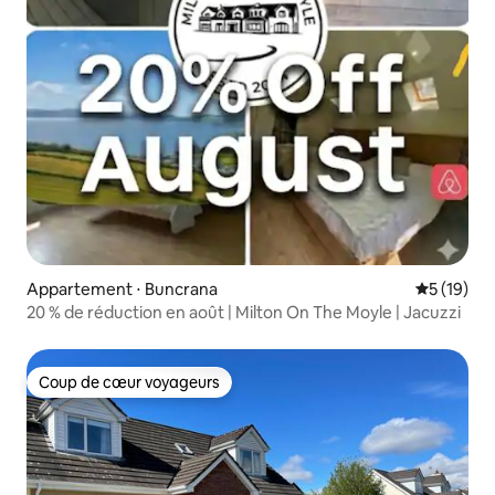
Appartement ⋅ Buncrana
Évaluation
5 (19)
20 % de réduction en août | Milton On The Moyle | Jacuzzi
Coup de cœur voyageurs
Coup de cœur voyageurs