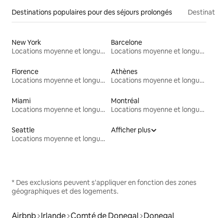
Destinations populaires pour des séjours prolongés
Destinati
New York
Barcelone
Locations moyenne et longue durée
Locations moyenne et longue durée
Florence
Athènes
Locations moyenne et longue durée
Locations moyenne et longue durée
Miami
Montréal
Locations moyenne et longue durée
Locations moyenne et longue durée
Seattle
Afficher plus
Locations moyenne et longue durée
* Des exclusions peuvent s'appliquer en fonction des zones
géographiques et des logements.
Airbnb
Irlande
Comté de Donegal
Donegal