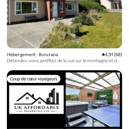
Hébergement ⋅ Buncrana
Évaluation mo
4,91 (68)
Détendez-vous, profitez de la vue sur la montagne et de
promenades sur la plage
Coup de cœur voyageurs
Coup de cœur voyageurs