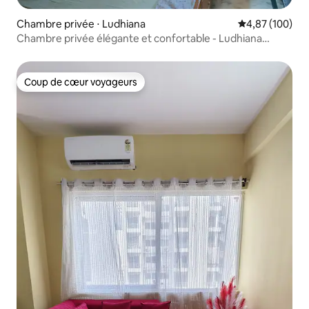
Chambre privée ⋅ Ludhiana
Évaluation moy
4,87 (100)
Chambre privée élégante et confortable - Ludhiana
Citycentre
Coup de cœur voyageurs
Coup de cœur voyageurs