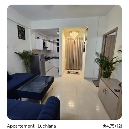
Appartement ⋅ Ludhiana
Évaluation mo
4,75 (12)