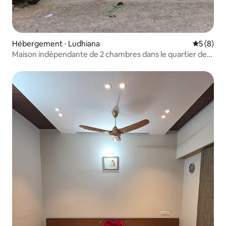
Hébergement ⋅ Ludhiana
Évaluatio
5 (8)
Maison indépendante de 2 chambres dans le quartier de
Dugri à Ludhiana