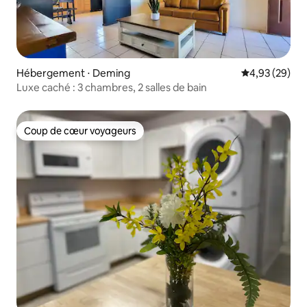
Hébergement ⋅ Deming
Évaluation mo
4,93 (29)
Luxe caché : 3 chambres, 2 salles de bain
Coup de cœur voyageurs
Coup de cœur voyageurs