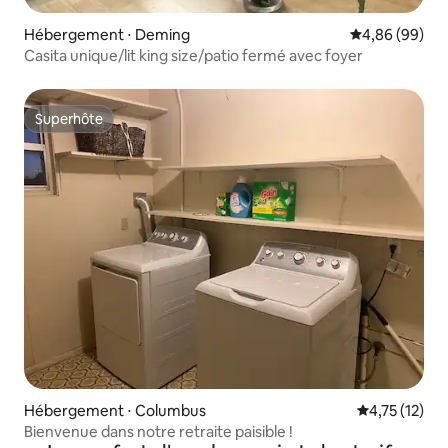
Hébergement ⋅ Deming
Évaluation mo
4,86 (99)
Casita unique/lit king size/patio fermé avec foyer
Superhôte
Superhôte
Hébergement ⋅ Columbus
Évaluation mo
4,75 (12)
Bienvenue dans notre retraite paisible !