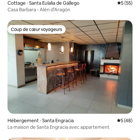
Cottage ⋅ Santa Eulalia de Gállego
Évaluation
5 (55)
Casa Barbara - Alén d'Aragón
Coup de cœur voyageurs
Coup de cœur voyageurs
Hébergement ⋅ Santa Engracia
Évaluation
5 (48)
La maison de Santa Engracia avec appartement