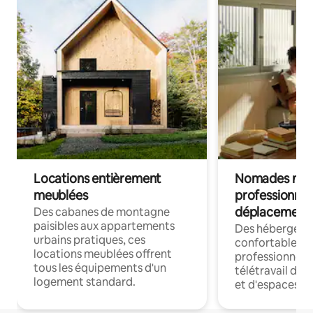
Locations entièrement
Nomades num
meublées
professionnel
déplacement
Des cabanes de montagne
paisibles aux appartements
Des hébergem
urbains pratiques, ces
confortables p
locations meublées offrent
professionnels
tous les équipements d'un
télétravail dis
logement standard.
et d'espaces de