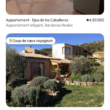
Appartement ⋅ Ejea de los Caballeros
Évaluation mo
4,93 (80)
Appartement élégant, Bardenas Reales
Coup de cœur voyageurs
Coups de cœur voyageurs les plus appréciés