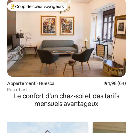
Coup de cœur voyageurs
Coups de cœur voyageurs les plus appréciés
Appartement ⋅ Huesca
Évaluation mo
4,98 (64)
Pop et art.
Le confort d'un chez-soi et des tarifs
mensuels avantageux