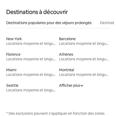
Destinations à découvrir
Destinations populaires pour des séjours prolongés
Destinati
New York
Barcelone
Locations moyenne et longue durée
Locations moyenne et longue durée
Florence
Athènes
Locations moyenne et longue durée
Locations moyenne et longue durée
Miami
Montréal
Locations moyenne et longue durée
Locations moyenne et longue durée
Seattle
Afficher plus
Locations moyenne et longue durée
* Des exclusions peuvent s'appliquer en fonction des zones