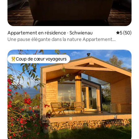
Appartement en résidence ⋅ Schwienau
Évaluation
5 (50)
Une pause élégante dans la nature Appartement
Bourgogne
Coup de cœur voyageurs
Coups de cœur voyageurs les plus appréciés