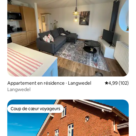
Appartement en résidence ⋅ Langwedel
Évaluation moy
4,99 (102)
Langwedel
Coup de cœur voyageurs
Coup de cœur voyageurs