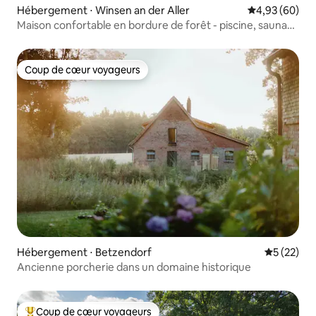
Hébergement ⋅ Winsen an der Aller
Évaluation mo
4,93 (60)
Maison confortable en bordure de forêt - piscine, sauna
et cheminée
Coup de cœur voyageurs
Coup de cœur voyageurs
Hébergement ⋅ Betzendorf
Évaluation
5 (22)
Ancienne porcherie dans un domaine historique
Coup de cœur voyageurs