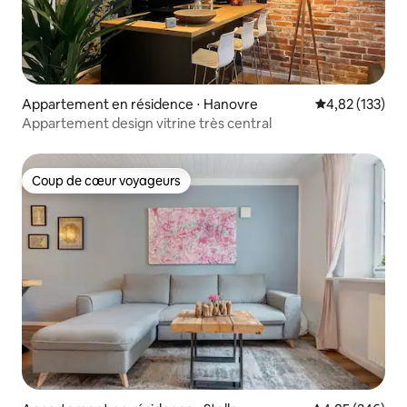
Appartement en résidence ⋅ Hanovre
Évaluation moy
4,82 (133)
Appartement design vitrine très central
Coup de cœur voyageurs
Coup de cœur voyageurs