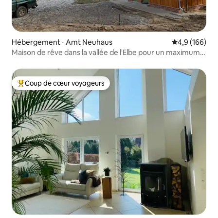
Hébergement ⋅ Amt Neuhaus
Évaluation mo
4,9 (166)
Maison de rêve dans la vallée de l'Elbe pour un maximum
de 14 pers
Coup de cœur voyageurs
Coups de cœur voyageurs les plus appréciés