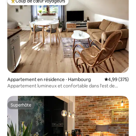
Coup de cœur voyageurs
Coups de cœur voyageurs les plus appréciés
Appartement en résidence ⋅ Hambourg
Évaluation moy
4,99 (375)
Appartement lumineux et confortable dans l'est de
Hambourg
Superhôte
Superhôte