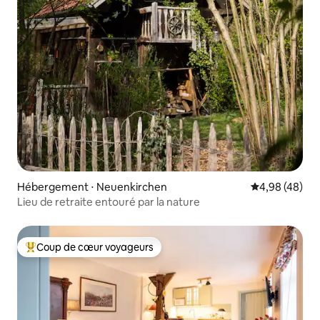
Hébergement ⋅ Neuenkirchen
Évaluation mo
4,98 (48)
Lieu de retraite entouré par la nature
Coup de cœur voyageurs
Coups de cœur voyageurs les plus appréciés