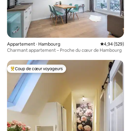
Appartement ⋅ Hambourg
Évaluation moy
4,94 (529)
Charmant appartement – Proche du cœur de Hambourg
Coup de cœur voyageurs
Coups de cœur voyageurs les plus appréciés