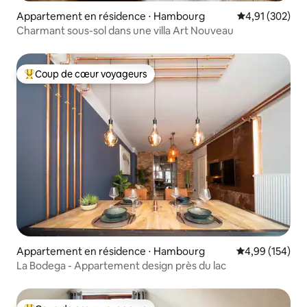
Appartement en résidence ⋅ Hambourg
Évaluation moy
4,91 (302)
Charmant sous-sol dans une villa Art Nouveau
Coup de cœur voyageurs
Coups de cœur voyageurs les plus appréciés
Appartement en résidence ⋅ Hambourg
Évaluation moy
4,99 (154)
La Bodega - Appartement design près du lac