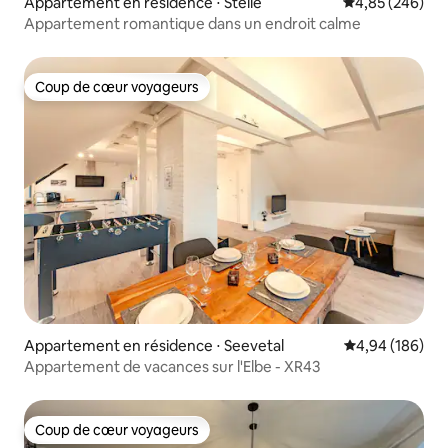
Appartement en résidence ⋅ Stelle
Évaluation moy
4,85 (246)
Appartement romantique dans un endroit calme
Coup de cœur voyageurs
Coup de cœur voyageurs
Appartement en résidence ⋅ Seevetal
Évaluation moy
4,94 (186)
Appartement de vacances sur l'Elbe - XR43
Coup de cœur voyageurs
Coup de cœur voyageurs