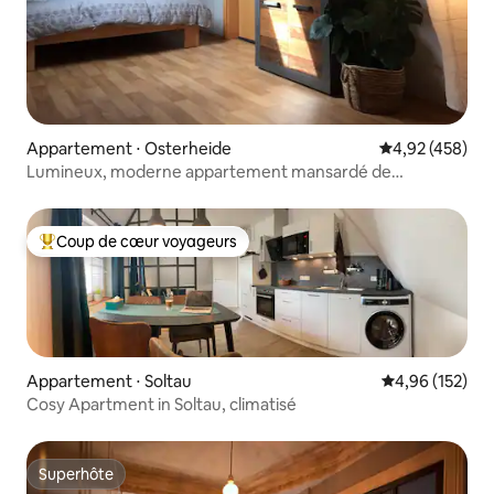
Appartement ⋅ Osterheide
Évaluation moy
4,92 (458)
Lumineux, moderne appartement mansardé de
bungalow
Coup de cœur voyageurs
Coups de cœur voyageurs les plus appréciés
Appartement ⋅ Soltau
Évaluation moy
4,96 (152)
Cosy Apartment in Soltau, climatisé
Superhôte
Superhôte