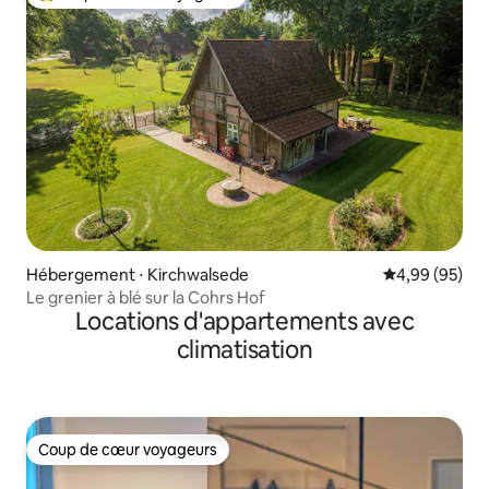
Coups de cœur voyageurs les plus appréciés
Hébergement ⋅ Kirchwalsede
Évaluation mo
4,99 (95)
Le grenier à blé sur la Cohrs Hof
Locations d'appartements avec
climatisation
Coup de cœur voyageurs
Coup de cœur voyageurs