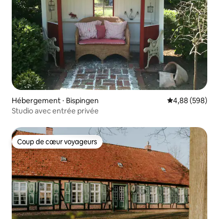
Hébergement ⋅ Bispingen
Évaluation moy
4,88 (598)
Studio avec entrée privée
Coup de cœur voyageurs
Coup de cœur voyageurs