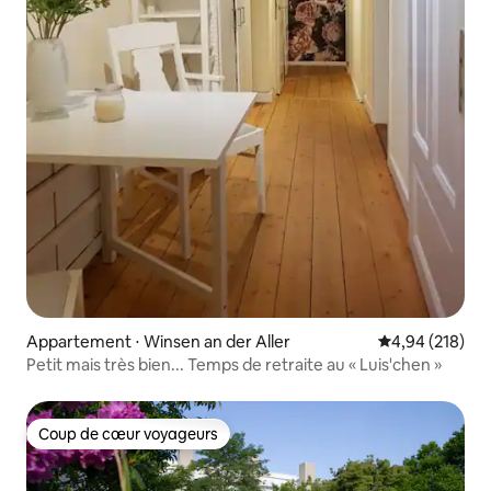
Appartement ⋅ Winsen an der Aller
Évaluation moy
4,94 (218)
Petit mais très bien... Temps de retraite au « Luis'chen »
Coup de cœur voyageurs
Coup de cœur voyageurs