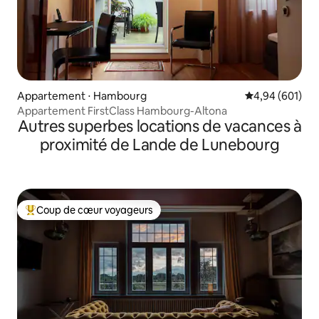
Appartement ⋅ Hambourg
Évaluation moy
4,94 (601)
Appartement FirstClass Hambourg-Altona
Autres superbes locations de vacances à
proximité de Lande de Lunebourg
Coup de cœur voyageurs
Coups de cœur voyageurs les plus appréciés