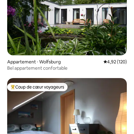
Appartement ⋅ Wolfsburg
Évaluation moy
4,92 (120)
Bel appartement confortable
Coup de cœur voyageurs
Coups de cœur voyageurs les plus appréciés