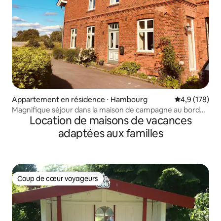
Appartement en résidence ⋅ Hambourg
Évaluation mo
4,9 (178)
Magnifique séjour dans la maison de campagne au bord
Location de maisons de vacances
du champ
adaptées aux familles
Coup de cœur voyageurs
Coup de cœur voyageurs