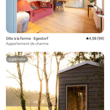
Gîte à la ferme ⋅ Egestorf
Évaluation mo
4,98 (99)
Appartement de charme
Superhôte
Superhôte