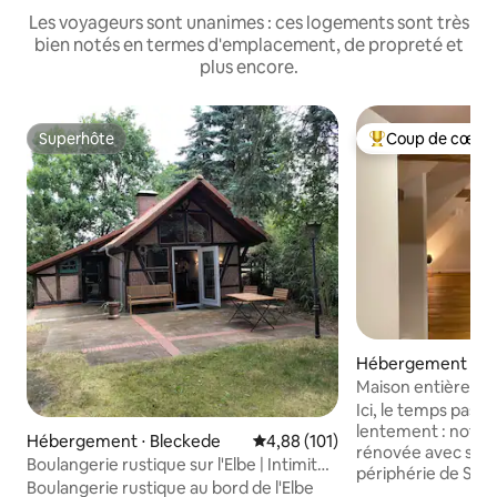
Les voyageurs sont unanimes : ces logements sont très
bien notés en termes d'emplacement, de propreté et
plus encore.
Superhôte
Coup de cœur 
Superhôte
Coups de cœur vo
Hébergement ⋅ A
us
Maison entièremen
nature
Ici, le temps pass
lentement : notre
Hébergement ⋅ Bleckede
Évaluation moyenne sur la base 
4,88 (101)
rénovée avec soin 
Boulangerie rustique sur l'Elbe | Intimité
périphérie de Sum
et cheminée
Boulangerie rustique au bord de l'Elbe
prairies, de cham